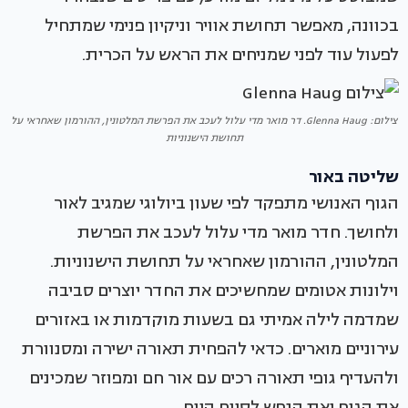
בכוונה, מאפשר תחושת אוויר וניקיון פנימי שמתחיל
לפעול עוד לפני שמניחים את הראש על הכרית.
צילום: Glenna Haug. דר מואר מדי עלול לעכב את הפרשת המלטונין, ההורמון שאחראי על
תחושת הישנוניות
שליטה באור
הגוף האנושי מתפקד לפי שעון ביולוגי שמגיב לאור
ולחושך. חדר מואר מדי עלול לעכב את הפרשת
המלטונין, ההורמון שאחראי על תחושת הישנוניות.
וילונות אטומים שמחשיכים את החדר יוצרים סביבה
שמדמה לילה אמיתי גם בשעות מוקדמות או באזורים
עירוניים מוארים. כדאי להפחית תאורה ישירה ומסנוורת
ולהעדיף גופי תאורה רכים עם אור חם ומפוזר שמכינים
את הגוף ואת הנפש לסיום היום.