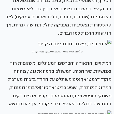
הסלון, המשמש לב הבית, עוצב כמרחב שמבטא את
הדיוק של המעצבת ביצירת איזון בין כוח לאינטימיות.
הצבעוניות (שחורים, חומים, בז'ים ואפורים עמוקים) לצד
טקסטורות מאסיביות מעניקה לחלל תחושה גברית, אך
הנגיעות הרכות כמו הבדים,
צילום: איתי בנית, עיצוב ותכנון: צביה קזיוף
המילויים, התאורה והפרטים המעוגלים, משקפות רוך
ואנושיות. קיר הכוח, המשולב בקמין אלגנטי, מהווה
מוקד דרמטי אך אינו משתלט על החדר בזכות מערכת
המיזוג הנסתרת, ושפע פריטי אחסון (אלבומי תמונות,
משחקי קופסא ועוד) המוטמעת בקווים אנכיים דקים.
התחושה הכוללת היא של בית יוקרתי, אך לא מתנשא.