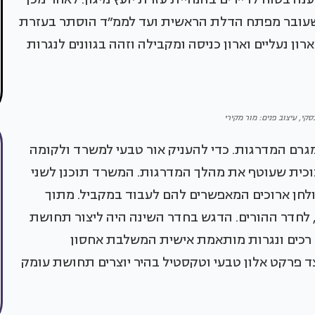
 שעובר מפתח הדלת הראשית ועד לממ״ד הוסתר בעזרת
ס״מ, היא משמשת כארון נעליים וארון כניסה ומקבילה וזהה בגוונים לנגרות
סקי, עיצוב פנים: מור מקירי
גרם המדרגות. כדי להעניק אור טבעי למשרד ולקומה
זכוכית שעוטף את מהלך המדרגות. המשרד תוכנן לשני
ולחן ארוכים המאפשרים להם לעבוד במקביל. מתוך
לחדר ההורים. הדגש בחדר השינה היה ליצור תחושת
נים רכים ונגרות מותאמת אישית המשלבת אחסון
לצד פרקט אלון טבעי וטקסטיל בהיר יוצרים תחושת עומק