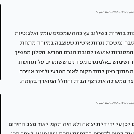
סקי, עיצוב פנים: מור מקירי
תות בהירות בשילוב עץ כהה שמכניס עומק ואלגנטיות.
טבח נמשכת נגרות אישית שעוצבה במיוחד מתחת
 המסגרות שנעשו לטובת הגרם החדש. הסלון ממשיך
רך ושימוש באלמנטים מעודנים ששומרים על תחושת
תה מתוך רצון לתת מקום לאור הטבעי וליצור אווירה
חצר ממשיכה את רצף הבית והחלל המוארך בקומה.
סקי, עיצוב פנים: מור מקירי
לכן על ידי דלת יציאה ולא היה תקני. לאור מצב החירום
 בטוח לדיירים בהנחיית עזרת יועץ מיגון. לאחר מכן