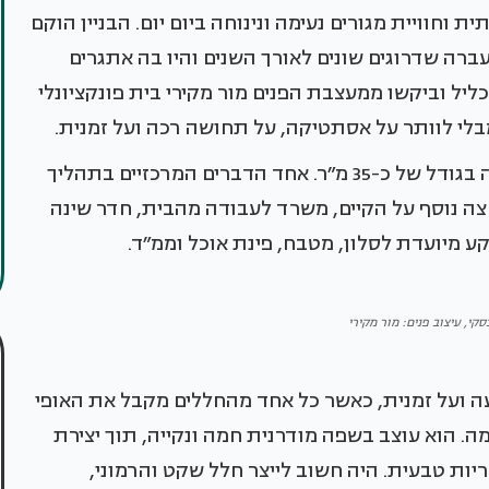
 וחוויית מגורים נעימה ונינוחה ביום יום. הבניין הוקם
ת, עברה שדרוגים שונים לאורך השנים והיו בה אתגרים
ליל וביקשו ממעצבת הפנים מור מקירי בית פונקציונלי
בלי לוותר על אסתטיקה, על תחושה רכה ועל זמנית.
לדירה, ששטחה 86 מ״ר כולל חצי גלריה, חצר קטנה בגודל של כ-35 מ״ר. אחד הדברים המרכזיים בתהליך
צה נוסף על הקיים, משרד לעבודה מהבית, חדר שינה
 מיועדת לסלון, מטבח, פינת אוכל וממ״ד.
סקי, עיצוב פנים: מור מקירי
עה ועל זמנית, כאשר כל אחד מהחללים מקבל את האופי
ה. הוא עוצב בשפה מודרנית חמה ונקייה, תוך יצירת
מריות טבעית. היה חשוב לייצר חלל שקט והרמוני,