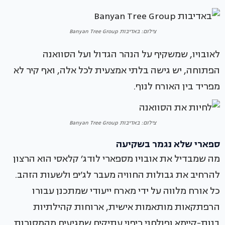
צילום: באדיבות Banyan Tree Group
לאובויו, שמשקיף על הנהר הגדול ועל הסוואנה
הפתוחה, יש גישה בלתי אמצעית לכל אלה, ואף קיר לא
מפריד בין האורח לנוף.
צילום: באדיבות Banyan Tree Group
ספארי שלא נגמר בשקיעה
מה שמבדיל את אובויו מספארי לודג׳ קלאסי הוא הרצון
להרחיב את גבולות החוויה מעבר לג׳יפ ולשעות הזהב.
כל אורח מלווה על ידי מארח ייעודי שמתכנן עבורו
הרפתקאות מותאמות אישית, ארוחות קהילתיות
בנות-קיימא ופולחני ריפוי עתיקים שמגיעים מהמסורות