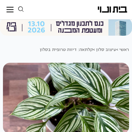
ראשי >
עיצוב סלון >
קלתאה: דיווה טרופית בסלון