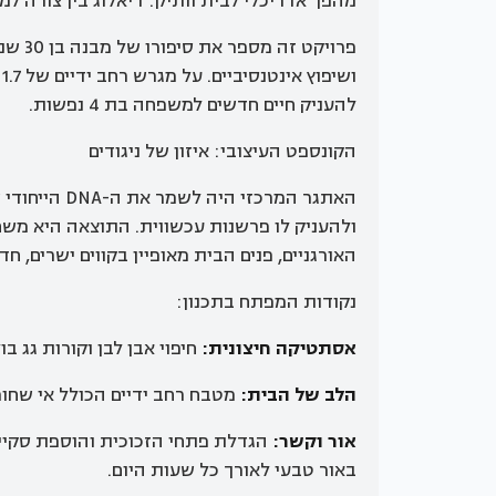
מהפך אדריכלי לבית וותיק: דיאלוג בין צורה למ
להעניק חיים חדשים למשפחה בת 4 נפשות.
הקונספט העיצובי: איזון של ניגודים
האתגר המרכזי
ולהעניק לו פרשנות עכשווית. התוצאה היא משח
האורגניים, פנים הבית מאופיין בקווים ישרים, חד
נקודות המפתח בתכנון:
אסתטיקה חיצונית:
חיפוי אבן לבן וקורות גג ב
הלב של הבית:
מטבח רחב ידיים הכולל אי שחור דומיננטי באורך 3 מטרים
אור וקשר:
הגדלת פתחי הזכוכית והוספת סקיי
באור טבעי לאורך כל שעות היום.