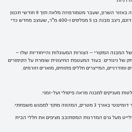
ודרניות
פרויקט זה מספר את סיפורו של מבנה בן 30 שנה באזור השרון, שעבר מטמורפוזה מלאה תוך 9 חודשי תכנון
ושיפוץ אינטנסיביים. על מגרש רחב ידיים של 1.7 דונם, ניצב מבנה בן 5 מפלסים ו-400 מ"ר, שעוצב מחדש כדי
 היה לשמר את ה-DNA הייחודי של המבנה המקורי – הצורות המעוגלות והייחודיות שלו –
ק של ניגודים: בעוד המעטפת החיצונית שומרת על הקימורים
ים ומודרניים, המייצרים חללים פתוחים, מוארים וזורמים.
ולטות מעניקים למבנה מראה פיסולי ועל-זמני.
, המהווה מוקד למפגש משפחתי.
לייט מעל גרם המדרגות המסתובב מציפים את חללי הבית