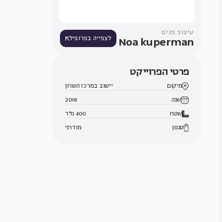
עיצוב פנים
Noa kuperman
לצפייה בפרופיל
פרטי הפרוייקט
מיקום
יישוב במרכז השרון
שנה
2018
שטח
400 מ"ר
סגנון
מודרני