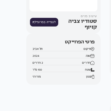
עיצוב פנים
סטודיו צביה
לצפייה בפרופיל
קזיוף
פרטי הפרוייקט
מיקום
תל אביב
שנה
2024
חדרים
2 חדרים
שטח
150 מ"ר
סגנון
מודרני