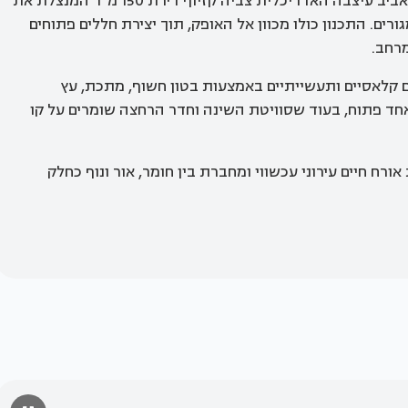
בקומה ה־30 של מגדל בשדרות רוטשילד בתל אביב עיצבה האדריכלית צביה קזיוף דירת 150 מ”ר המנצלת את
ורים. התכנון כולו מכוון אל האופק, תוך יצירת חללים פתוחים
רחב.
קלאסיים ותעשייתיים באמצעות בטון חשוף, מתכת, עץ
אחד פתוח, בעוד שסוויטת השינה וחדר הרחצה שומרים על קו
ח חיים עירוני עכשווי ומחברת בין חומר, אור ונוף כחלק