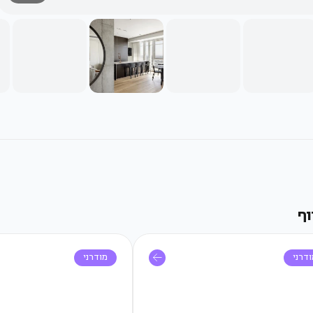
וף
דרני
מודרני