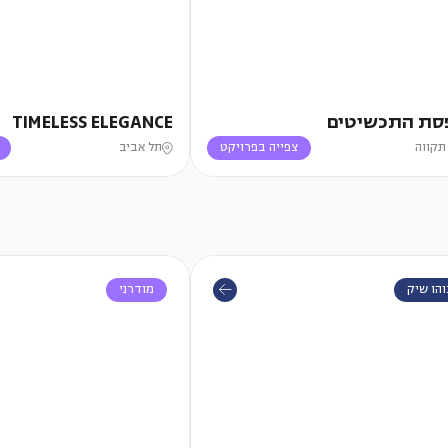
סת התכשיטים
TIMELESS ELEGANCE
 תקווה
צפייה בפרויקט
תל אביב
הו שיק
מודרני