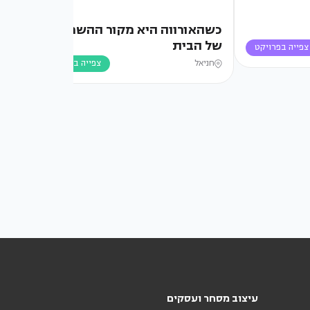
כשהאורווה היא מקור ההשראה
איר
של הבית
צפייה בפרויקט
יי
חניאל
צפייה בפרויקט
עיצוב מסחר ועסקים