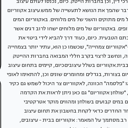
דין, וכן בחברות הייטק. כיום, נכנסו לעולם עיצוב
ם דבר שהפך את הנושא לתעשייה של ממש.עיצוב אקווריום
של מים מתוקים והשני של מים מלוחים. באקווריום המים
ופים. באקווריום של מים מלוחים ישחו לרוב דגים אשר
ם הטבעית. כיום, כעוד דרך להביא לידי ביטוי את
"אקווריום צמחייה", שכשמו כן הוא, עתיר יותר בצמחייה
ה, ונחשב לרצוי בקרב חללי המבואה בחברות ההייטק
בית.אקווריום בשלל עיצוביםכיום, קיימים בתחום עיצוב
ום בצורות, בגדלים ומחומרים שונים וכן, להתאימו לאופי
 "פלסמה" הכוונה, לאקווריום צר היכול לשמש גם כקיר
 "שולחן אקווריום" גם כאן ניתן לראות את הקדמה
 במים קבועים בשולחן ומהווים מוקד אטרקטיבי
אחד החדרים כדאי לקחת בחשבון את תחום עיצוב
ף רב.מסתמך על המאמר: אקווריום בבית - עיצובים,