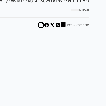
רעיונות וטיפיםhttp://www.baitvenoy.co.il/newsarticle/60,74,293.aspx
תגיות:
אהבתם? שתפו: