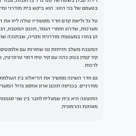
דירת קבלן בשטח של 120 מ”ר
בטעמם של בני הזוג: הוא ביקש בית מודרני ומינ
טל גל וליאת קדם חדד מסטודיו טולה ליוו את 
מערכות, שדרוג חומרי הגמר, תכנון המטבח, הנג
הן בחרו במעטפת מודרנית ונקייה, שבתוכה שולב
המטבח משלב חזיתות ננו שחורות עם אלמנטים מ
קיר קמין בגוון כהה עם קיר טיח דמוי טרוורטין,
לרכות.
גם חדר השינה ממשיך את הדיאלוג בין העולמות,
מודרניים. בכניסה תוכנן ארון אחסון גדול המענ
התוצאה היא בית שמצליח לחבר בין שני סגנונות
מאוזנת והרמונית.