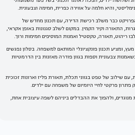
 ברחובות, עבור זוג ושלושה ילדים, הפכה לאתגר תכנוני בשל פער משמעותי
ימליסטי, והיא חלמה על אווירה כפרית, חמימה וצבעונית.
הפרויקט כבר משלב רכישת הדירה, עם תכנון מחדש של
רות, התאורה וקיר הקמין. במקום לשלב סגנונות באופן אקראי,
ו ריהוט, תאורה, טקסטיל ואמנות המוסיפים חמימות ורוך.
עץ, ומציע תכנון פונקציונלי המותאם למשפחה. בסלון נפגשים
 כשאמנות צבעונית וספות בגוון פודרה מאזנות בין הדרמטיות
 עם שילוב של טפט בגווני תכלת, תאורת פליז וארונות זכוכית
יק פתרון פרקטי לחיי היומיום של משפחה עם ילדים.
 מנוגדים, ולהפוך את ההבדלים ביניהם לשפה עיצובית אחת,