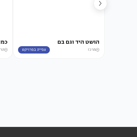
הושט היד וגם בם
כמו
מרכז
צפייה בפרויקט
הרי