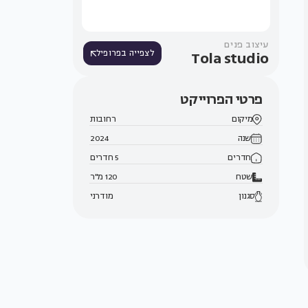
עיצוב פנים
Tola studio
לצפייה בפרופיל
פרטי הפרוייקט
מיקום
רחובות
שנה
2024
חדרים
5 חדרים
שטח
120 מ"ר
סגנון
מודרני