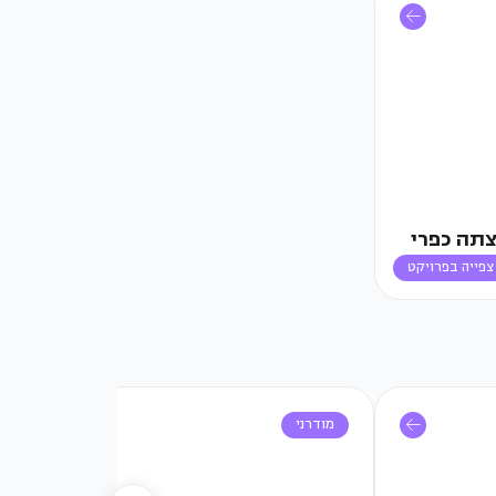
צתה כפרי
צפייה בפרויקט
מודרני
מ