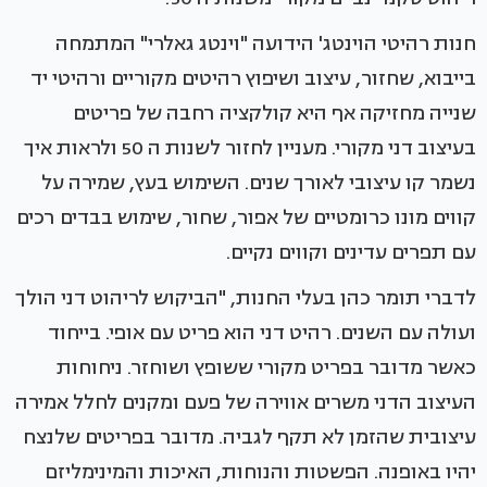
חנות רהיטי הוינטג' הידועה "וינטג גאלרי" המתמחה
בייבוא, שחזור, עיצוב ושיפוץ רהיטים מקוריים ורהיטי יד
שנייה מחזיקה אף היא קולקציה רחבה של פריטים
בעיצוב דני מקורי. מעניין לחזור לשנות ה 50 ולראות איך
נשמר קו עיצובי לאורך שנים. השימוש בעץ, שמירה על
קווים מונו כרומטיים של אפור, שחור, שימוש בבדים רכים
עם תפרים עדינים וקווים נקיים.
לדברי תומר כהן בעלי החנות, "הביקוש לריהוט דני הולך
ועולה עם השנים. רהיט דני הוא פריט עם אופי. בייחוד
כאשר מדובר בפריט מקורי ששופץ ושוחזר. ניחוחות
העיצוב הדני משרים אווירה של פעם ומקנים לחלל אמירה
עיצובית שהזמן לא תקף לגביה. מדובר בפריטים שלנצח
יהיו באופנה. הפשטות והנוחות, האיכות והמינימליזם