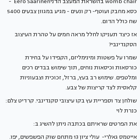
womb chair בהשראת המעצב הדניEero Saarinen -
כסא מחבק ועוטף- רק ונעים - מגיע במגוון צבעים 5400
שח כולל הדום.
אז כיצד תעניקו לחלל מראה חמים על טהרת העיצוב
הסקנדינבי?
שמרו על פשטות ומינימליזם, הקפידו על בחירת
כורסאות וכיסאות נוחים, תוך שימוש בבדים רכים
ומלטפים. שימוש רב בעץ, ברזל, זכוכית וצבעוניות
קלאסית לצד קריצות של צבע.
שולחן צד וספריית עץ בקו עיצובי סקנדינבי. קרדיט צלם:
כנרת לוי
את הפרטים שראיתם בכתבה ניתן להשיג ב:
אייטמס גאלרי- עולי ציון 13 מתחם שוק הפשפשים, יפו.