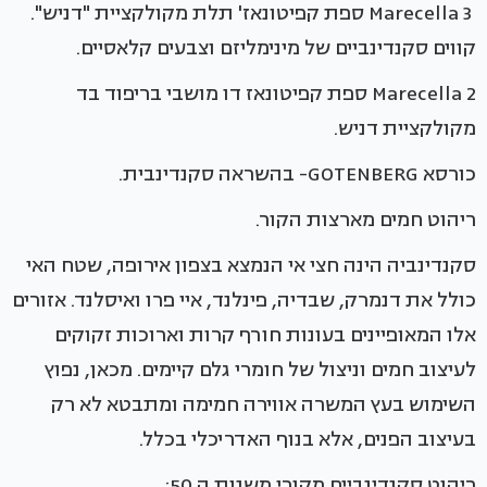
Marecella 3 ספת קפיטונאז' תלת מקולקציית "דניש".
קווים סקנדינביים של מינימליזם וצבעים קלאסיים.
Marecella 2 ספת קפיטונאז דו מושבי בריפוד בד
מקולקציית דניש.
כורסא GOTENBERG- בהשראה סקנדינבית.
ריהוט חמים מארצות הקור.
סקנדינביה הינה חצי אי הנמצא בצפון אירופה, שטח האי
כולל את דנמרק, שבדיה, פינלנד, איי פרו ואיסלנד. אזורים
אלו המאופיינים בעונות חורף קרות וארוכות זקוקים
לעיצוב חמים וניצול של חומרי גלם קיימים. מכאן, נפוץ
השימוש בעץ המשרה אווירה חמימה ומתבטא לא רק
בעיצוב הפנים, אלא בנוף האדריכלי בכלל.
ריהוט סקנדינביים מקורי משנות ה 50: