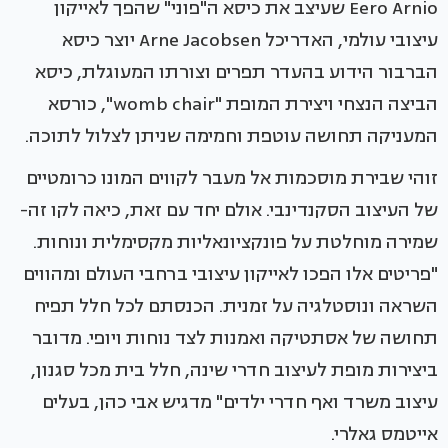
Eero Arnio שעיצב את כיסא ה"פוני" שהפך לאייקון
עיצובי עולמי, האדריכל Arne Jacobsen יוצר כיסא
הברבור הידוע בהעדר תפרים וצורתו המעוגלת, כיסא
הביצה הנצחי ויצירת המופת "womb chair", כורסא
המעניקה תחושה עוטפת וחמימה שניתן לצלול לתוכה.
זוהי שבירת מוסכמות אל מעבר לקווים המונו כרומטיים
של העיצוב הסקנדינבי. אולם יחד עם זאת, כיאה לקו זה-
שמירה מוחלטת על פונקציונאליות מקסימלית ונוחות.
"פריטים אלו הפכו לאייקון עיצובי ברחבי העולם ומהווים
השראה ונוסטלגיה על זמנית. הכנסתם לכל חלל תפיח
תחושה של אסתטיקה ואמנות לצד נוחות ויופי. מדובר
ביצירות מופת לעיצוב חדרי שינה, חלל בית מכל סגנון,
עיצוב משרד ואף חדרי ילדים" מדגיש אבי כהן, בעלים
אייטמס גאלרי.