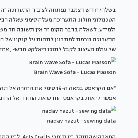
בשלהי חודש דצמבר נפתחה לציבור התערוכה "הק
הטכנולוגי חולון. התערוכה מעלה סימני שאלה רבי
ולמידע. לשאלה בדבר מקום זה אין תשובה חד משמ
התערוכה גורמת למתבונן לתהות על קנקנו של השלב
של עולם העיצוב לקבל לתוכו דיאלקט חדש² , אחד אשר לא יפלג ויתנגד כי אם ייצר סינתזה בין קודמיו.
Brain Wave Sofa - Lucas Masson
"אם הקראפט במאה ה-19 סימל את
אפשר לראות בקראפט החדש את החזרה אל החומר כ
nadav hazut - sewing data