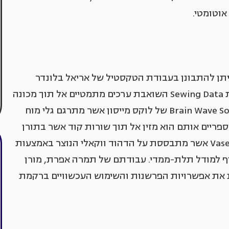
אוטומטי.
 ניתן להתבונן בעבודת הטקסטיל של אריאל בלונדר
ושירה שובל "repTiles" וכן בעבודתו של נדב חזות Sewing Data השואבת ערכים מתמטיים אל תוך מכונה
בעזרת חיישן חיצוני. נוסף על כך, ישנו הפרויקט Brain Wave Sofa של לוקס מייסון אשר מתרגם גלי מוח
די ערכים מספריים אותם הוא מזין אל תוך שורות קוד אשר בתורן
מייצרות ספה. גם עבודתו של פרנסוא ברונט, Vase#44 אשר מתבססת על הדהוד ווקאלי הנוצר באמצעות
וף למודל תלת-ממדי. עבודתם של תמרה אפרת, מורן
 עמית צורן, Crafted Material, בוחנת את אפשרויות הפרשנות והשימוש העכשוויים ברקמת