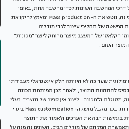
 דרכי המחשבה השונות לכדי מחשבה אחת, באופן
המתאפשר בעידן הטכנולוגי הנוכחי. שינוי מחשבתי זה, נוטש את ה- Mass production ומאמץ לחיקו את
M. בתוך כך, מתקיימת הפשטה של תהליכי עיצוב לכדי מודלים
ומו הקלאסי של המעצב מיוצר מרוחק ליוצר "מכונות"
המוצר הסופי.
פולוגית שעד כה לא היוותה חלק אינטגראלי מעבודתו
בסיס להתהוות התוצר, ולאחר מכן מפותחת מכונה
 מסוגלת ה"מכונה" ליצור אין ספור של תוצרים בעלי
זהות טופולוגית אחת אך עם מגוון אינסופי של תצורות. בכך מקבל מושג ה- Mass customization ביטוי
ות בגמישות רבה את הערכים ולאמוד את התוצר
תאפשרת הפקתם של מודלים רבים, השונים זה מזה על