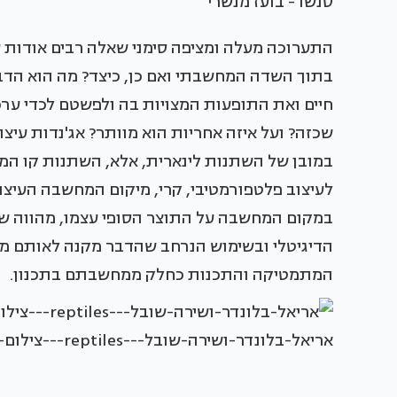
סנשו - בועז מנשרי
התערוכה מעלה ומציפה סימני שאלה רבים אודות ע
בתוך השדה המחשבתי ואם כן, כיצד? מה הוא הדב
חיים ואת התופעות המצויות בה ולפשטם לכדי ער
שכזה? ועל איזה אחריות הוא מוותר? אג'נדות עי
במובן של השתנות לינארית, אלא, השתנות קו המ
לעיצוב פלטפורמטיבי, קרי, מיקום המחשבה העיצו
במקום המחשבה על התוצר הסופי עצמו, מהווה שי
הדיגיטלי ובשימוש הנרחב שהדבר מקנה לאותם מע
המתמטיקה והתכנות כחלק ממחשבתם בתכנון.
אריאל-בלונדר-ושירה-שובל---reptiles---צילום-יונתן-לזובסקי