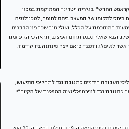
ראפט החדש" בגלריה ויטרינה הממוקמת במכון
ם ביחס למקומו של המעצב ביחס לחומר, לטכנולוגיה
עית המוסכמת על הכלל, ואולי טוב שכך פני הדברים.
 הבא שאליו נכנס תחום העיצוב, ונראה כי הגיע זמנו
 החזרה אל תהליכי העבודה הידניים כתגובת נגד לתהליכי התיעוש,
תגובת נגד לווירטואליזציה המואצת של הקיום"³
המאבק שהתנהל בין תומכי Arts Crafts לבין המודרניסטים בסוף המאה ה-19 ותחילת המאה ה-20 הוא