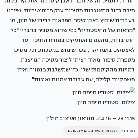
הודות לתמיכתה של חברת אבן קיסר: מראות קיר בקנה
מידה גדול המאזכרות מסיכות ענק פרימיטיביות, שייבנו
בעבודת שיבוץ באבן קיסר. המראות לדידו של חיון, הן
"מראות של ההיסטוריה" כפי שהוא מסביר בדבריו "כל
התרבויות, מהעמים העתיקים במזרח התיכון ועד
לאצטקים באמריקה, עשו שימוש במסכות, וכל מסיכה
מספרת סיפור. מאוד רציתי ליצור מסיכה המייצגת
דמויות מהקוסמוס שלי, כזו שמשלבת פנטזיה ואיזו
משחקיות קלילה, עם עבודת אמנות ואיכות"
צילום: סטודיו חיימה חיון.
28.11.15 – 2.4.16, מוזיאון העיצוב חולון
תגיות:
תערוכות עיצוב בארץ ובעולם