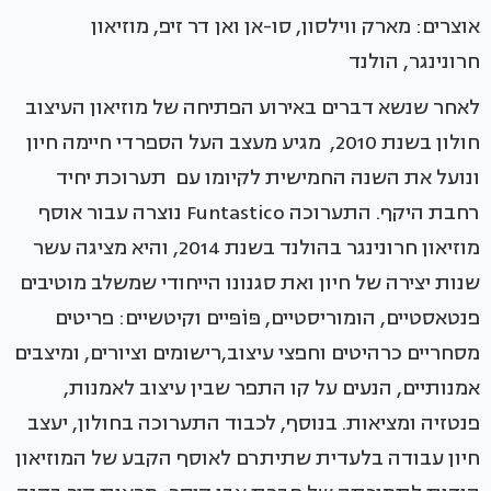
אוצרים: מארק ווילסון, סו-אן ואן דר זיפ, מוזיאון
חרונינגר, הולנד
לאחר שנשא דברים באירוע הפתיחה של מוזיאון העיצוב
חולון בשנת 2010, מגיע מעצב העל הספרדי חיימה חיון
ונועל את השנה החמישית לקיומו עם תערוכת יחיד
רחבת היקף. התערוכה Funtastico נוצרה עבור אוסף
מוזיאון חרונינגר בהולנד בשנת 2014, והיא מציגה עשר
שנות יצירה של חיון ואת סגנונו הייחודי שמשלב מוטיבים
פנטאסטיים, הומוריסטיים, פּוֹפּיים וקיטשיים: פריטים
מסחריים כרהיטים וחפצי עיצוב,רישומים וציורים, ומיצבים
אמנותיים, הנעים על קו התפר שבין עיצוב לאמנות,
פנטזיה ומציאות. בנוסף, לכבוד התערוכה בחולון, יעצב
חיון עבודה בלעדית שתיתרם לאוסף הקבע של המוזיאון