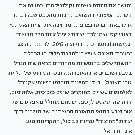
וחושף את היותם רשמים וקולוריסטים, כמו גם את
גישתם העיצובית השואבת רבות מהטבע שבקרבתו
גדלו באזור ברטן בצרפת, ומרחיבה את הדיון האסתטי
באובייקט עצמו לכדי יצירת טיפולוגיות חלל חדשות
וגמישות (בתערוכת יורולוצ'ה 2013, לדוגמה, הוצג
"מערך" תאורה שעיצבו לחברת פלוס בו הכבלים
המשתלשלים בחופשיות מהדהדים מראה שיח הגדל
בטבע ושוברים את האופן המקובע- מסורתי של תליית
גופי תאורה). ב-17 מחיצות תורגמו רישומי אקוורל
לאלמנטים עשויים מחומרים שונים כזכוכית, אלומיניום,
קרמיקה וטקסטיל, שפני שטחם מחוללים אפקטים של
אור וצבע בתנאי התאורה המשתנים של הגלריה תוך
יצירת "מחיצות" גנריות כביכול, המקרינות מגע
אינדיווידואלי.