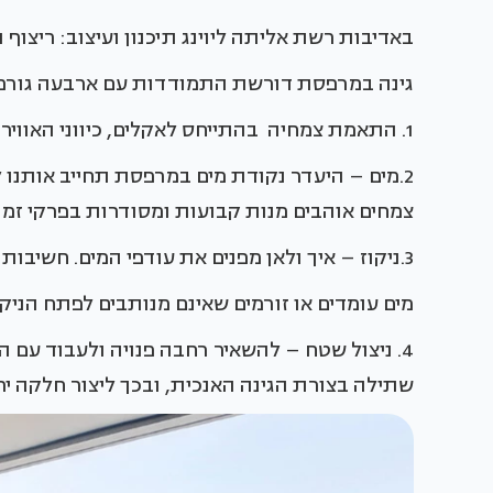
באדיבות רשת אליתה ליוינג תיכנון ועיצוב: ריצוף 
גינה במרפסת דורשת התמודדות עם ארבעה גורמים
1. התאמת צמחיה בהתייחס לאקלים, כיווני האוויר והאור וכיוב'.
2.מים – היעדר נקודת מים במרפסת תחייב אותנו ל
צמחים אוהבים מנות קבועות ומסודרות בפרקי זמן 
3.ניקוז – איך ולאן מפנים את עודפי המים. חשיבות עליונה בתכנון מרפסת היא בסילוק עודפי המים שלה.
מים עומדים או זורמים שאינם מנותבים לפתח הניקוז
4. ניצול שטח – להשאיר רחבה פנויה ולעבוד עם
שתילה בצורת הגינה האנכית, ובכך ליצור חלקה יר