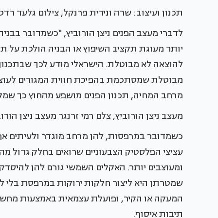
תכנון ועיצוב: שרה ונירית פרנקל, צילום גלעד רדט
יותר מעוגת תקציב השיפוץ או הבניה הולכת על ת
להוצאה לא מבוטלת. הישראלי מודע לכך שבתכנון ו
מבוטלת שמסתכמת בהפיכת חווית המגורים לעוצמ
מרחב המחיה, תכנון הפנים מושפע מהחוץ כך שמל
מעצב ניצן הורוביץ, צלם רמי זרנגר מעצב ניצן הורוב
כשמדובר במרפסות, להן מרחב מוגדר ולעיתים אף מ
עציצי הפלסטיק הצבעוניים שרואים בחלק גדול מה
ומעוצבים יותר. האקלים השמשי גורם להן להיסדק 
שמטרתן היא ליצור חלקות ירוקות במרפסת בלי לת
המעקה או הקיר, ופועלת עצמאית באמצעות מחשב
תיבות איסוף.