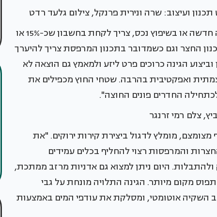
 תכנון ועיצוב: שרה ונירית פרנקל, צילום גלעד רדט
לדברי מעצב הפנים ניצן הורוביץ, "כשמדובר בבניה חדשה או בשיפוץ נכס, צריך לקחת בחשבון שכ-15% או
כנון החצר וגם כשמדובר בתכנון המרפסת צריך להיערך
ביצוע הגינה כרוכים פרט ליזע ולמאמץ גם הוצאה לא
תית ואפקטיבית בהרבה. שטחי החוץ מכפילים את
כתחילה החדרים פונים החוצה".
יץ, צלם רמי זרנגר
צומצם, מומלץ לדגול ביצירת קירות ירוקים. "את
חצרות והמרפסות רצוי להחליף בכלים עמידים
ולהתבלות. היום ניתן למצוא גם אדניות מרזב ממתכת,
פוס מקום מיותר. הגינה התלויה מונחת על גבי
 השקיה אוטומטי, ומסלקת את עודפי המים באמצעות