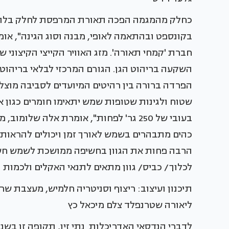
כחלק מהמגמה הפכה תאורת המרפסת לחלק בלתי 
בקונספט ובהתאמה לאופי, מבנה וסוג הגינה", אומ
חברת 'קמחי תאורה'. מזג האוויר הקייצי הקיצוני ש
השקעה בריהוט הגן. הגורם המרכזי לבלאי בריהוט
הפרדה ברורה בין רהיטים המיועדים לסביבה מוצלת 
שטוח ולגינות שטופות שמש יתאימו חומרים כגון אלו
כהים מתבהרים בשמש לאורך זמן ויכולים להראות ד
הרבה פחות את הגוון בחשיפה ממושכת לשמש חשו
לכלוך/ כביס/ גוון מתאים לתנאי האקלים ולכמות 
תיכנון ועיצוב: ריצוף וסניטריה חלמיש, מעצבת שרו
ליאורה שטרנפלד צלם מיכאל כץ
לדברי הנדסאי האדריכלות נתי זיו, תקופה זו בשנ