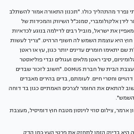
נפרד מהתהליך כולו. "תכנון התאורה אמור להשתלב
ר לירן אלקולומברי, סמנכ"ל השיווק והמכירות של
מאפיין את ישראל, מוביל רבים לדילמה בנוגע לכדאיות
 חוץ היא עוצמת השמש לה חשוף הרהיט. "צריך לעשות
שם יתאימו חומרים עדינים יותר כגון, עץ או ראטן
מיניום, סיבי ראטן מלאים ועגולים ובדי פוליאסטר
בעובי של 250 גר' לפחות", אומרת אלה שלומוב, מעצבת הבית של חברת DOMUS. "חשוב לזכור שבדים
הויים וחסרי חיים. לעומתם, בדים בהירים מאבדים
ב להתאים את החומר לצרכים האמתיים כגון בד דוחה
השמש".
ן ארמר, צילום סוזי לוינסון מטבח חוץ דומיסיל, מעצבת
ה היא בדיוק הזמן לתחזק את פרטי העץ כמו הדק