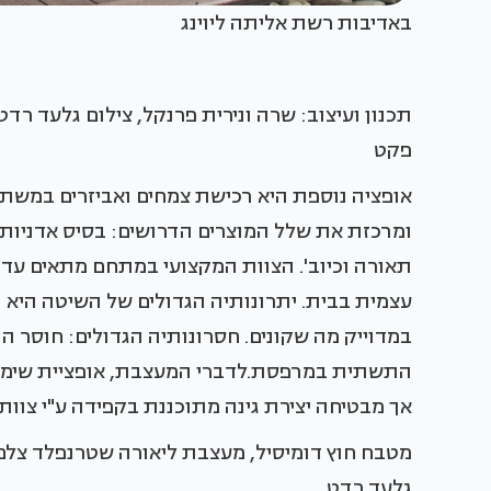
באדיבות רשת אליתה ליוינג
תכנון ועיצוב: שרה ונירית פרנקל, צילום גלעד רדט 
פקט
אופציה נוספת היא רכישת צמחים ואביזרים במשתלו
ומרכזת את שלל המוצרים הדרושים: בסיס אדניות, כד
תאורה וכיוב'. הצוות המקצועי במתחם מתאים עד
עצמית בבית. יתרונותיה הגדולים של השיטה היא י
במדוייק מה שקונים. חסרונותיה הגדולים: חוסר 
התשתית במרפסת.לדברי המעצבת, אופציית שימוש
אך מבטיחה יצירת גינה מתוכננת בקפידה ע"י צוות
מטבח חוץ דומיסיל, מעצבת ליאורה שטרנפלד צלם מי
גלעד רדט