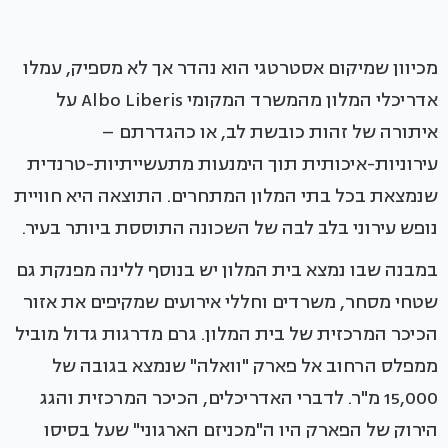
מכיוון שמיקום אסטרטגי הוא נהדר אך לא מספיק, עמלו
אדריכלי המלון מהמשרד המקומי Albo Liberis על
איתורה של זהות כובשת לב, או כהגדרתם –
עירוניות-איכותית תוך הימנעות מתעשייתיות-טרנדית
שנמצאת בכל בתי המלון המתחרים. התוצאה היא חוויית
נופש עירוני בלב לבה של השכונה התוססת ביותר בעיר.
במבנה שבו נמצא בית המלון יש בנוסף ללינה מפנקת גם
שטחי מסחר, משרדים וחללי אירועים שמקיפים את אזור
הכיכר המרכזית של בית המלון. גרם מדרגות גדול מוביל
ממפלס הרחוב אל פארק "וואלה" שנמצא בגובה של
15,000 מ"ר. לדברי האדריכלים, הכיכר המרכזית והגג
הירוק של הפארק היו ה"מכניזם הארגוני" שעל בסיסו