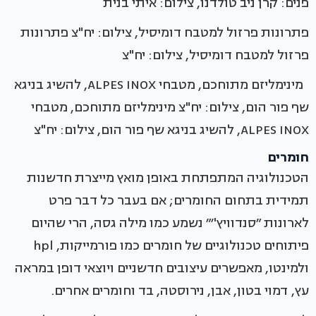
פנים: קרן ניב טולדנו, צילום: איתי בנית
פתרונות פרזול למטבח דומיסיל, צילום: יח"צ פתרונות
פרזול למטבח דומיסיל, צילום: יח"צ
מינימליזם מתוחכם, מטבחי ALPES INOX, להשיג בניגא
שף פור הום, צילום: יח"צ מינימליזם מתוחכם, מטבחי
ALPES INOX, להשיג בניגא שף פור הום, צילום: יח"צ
חומרים
הטכנולוגיה המתפתחת באופן מואץ מייצרת חדשנות
תמידית בתחום החומרים; אם בעבר כל דבר פרט
לארונות ״סנדוויץ'׳״ נשמע כמו מילה גסה, הרי שהיום
פיתוחים טכנולוגיים של חומרים כמו פורמייקות, hpl
ולמינטו, מאפשרים עיצובים חדשניים ויוצאי דופן במראה
עץ, דמוי בטון, אבן, נירוסטה, בד וחומרים אחרים.