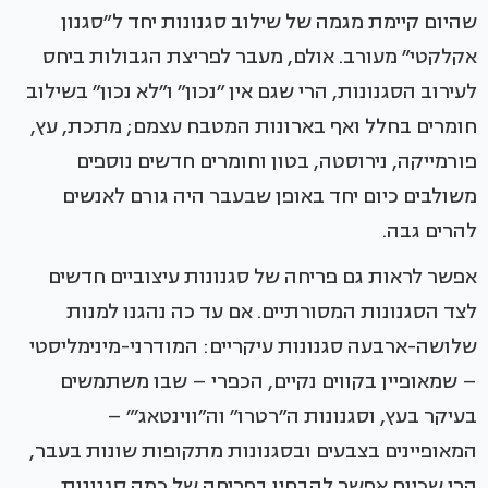
שהיום קיימת מגמה של שילוב סגנונות יחד ל״סגנון
אקלקטי״ מעורב. אולם, מעבר לפריצת הגבולות ביחס
לעירוב הסגנונות, הרי שגם אין ״נכון״ ו״לא נכון״ בשילוב
חומרים בחלל ואף בארונות המטבח עצמם; מתכת, עץ,
פורמייקה, נירוסטה, בטון וחומרים חדשים נוספים
משולבים כיום יחד באופן שבעבר היה גורם לאנשים
להרים גבה.
אפשר לראות גם פריחה של סגנונות עיצוביים חדשים
לצד הסגנונות המסורתיים. אם עד כה נהגנו למנות
שלושה-ארבעה סגנונות עיקריים: המודרני-מינימליסטי
– שמאופיין בקווים נקיים, הכפרי – שבו משתמשים
בעיקר בעץ, וסגנונות ה״רטרו״ וה״ווינטאג׳״ –
המאופיינים בצבעים ובסגנונות מתקופות שונות בעבר,
הרי שכיום אפשר להבחין בפריחה של כמה סגנונות