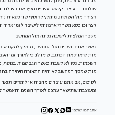
מבחינה עיצובית, ניתן להשיג היום שולחנות מתכוו
שולחנות בעיצוב קלאסי עשויים מעץ. את השולחן 
הצורך. מול השולחן, מומלץ להוסיף שני כסאות נוח
קצר וכן כסא משרדי ארגונומי לישיבה לזמן ארוך יו
מספר המלצות לישיבה נכונה מול המחשב
כאשר אתם יושבים מול המחשב, מומלץ למקם את ה
מנת לראות את הכתוב. שימו לב כי לאורך זמן ה
השכמות. נסו לא לשבת כאשר הגב קמור. בנוסף, 
מנת שמסך המחשב לא יהיה התאורה היחידה בחדר
לסיכום, אם אתם עובדים מהבית או לומדים תואר 
ומעוצבת שתישאר עמכם לאורך השנים ותאפשר לכם
אהבתם? שתפו: