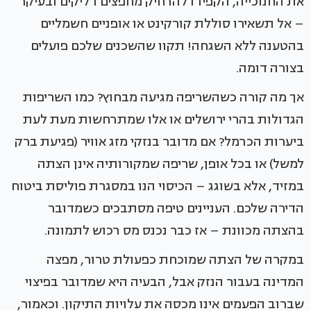
את החנוכייה, הקפידו להרחיק מחפצים דליקים ובעיקר
– אל תשאירו סוללת קורקינט או אופניים חשמליים
בהטענה ללא השגחה! תקוו שהשכנים שלכם פועלים
בצורה דומה.
אך מה קורה כשהשריפה מגיעה מבחוץ? כמו השריפות
הגדולות בהרי ירושלים או אלו שמתרחשות מעת לעת
ביערות הכרמל? אם מדובר בנזקי מזג אוויר (פגיעת ברק
למשל) או בכל אופן, שריפה שמקורותיה אינן הצתה
במזיד, אלא בשוגג – הכיסוי הנו במסגרת פוליסת ביטוח
הדירה שלכם. העניינים טיפה מסתבכים כשמדובר
בהצתה מכוונת – אז כבר נכנס מס רכוש לתמונה.
במקרה של הצתה שמוכחת כפעולת טרור, מפצה
המדינה בעבור הנזק אבל, הבעיה היא שמדובר בפיצוי
שברוב הפעמים אינו מכסה את עלויות התיקון. וכאמור,