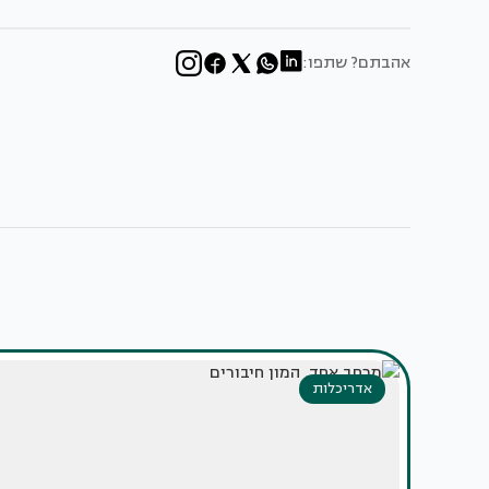
אהבתם? שתפו:
אדריכלות