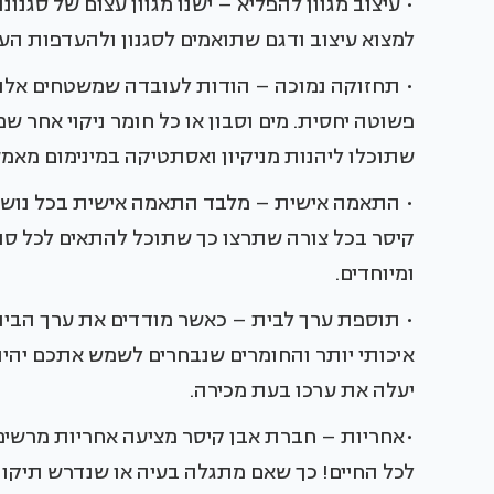
• עיצוב מגוון להפליא – ישנו מגוון עצום של סגנונ
למצוא עיצוב ודגם שתואמים לסגנון ולהעדפות העי
• תחזוקה נמוכה – הודות לעובדה שמשטחים אלו 
פשוטה יחסית. מים וסבון או כל חומר ניקוי אחר שמ
שתוכלו ליהנות מניקיון ואסתטיקה במינימום מאמץ
• התאמה אישית – מלבד התאמה אישית בכל נושא ה
קיסר בכל צורה שתרצו כך שתוכל להתאים לכל סוג 
ומיוחדים.
• תוספת ערך לבית – כאשר מודדים את ערך הבי
איכותי יותר והחומרים שנבחרים לשמש אתכם יהיו 
יעלה את ערכו בעת מכירה.
•אחריות – חברת אבן קיסר מציעה אחריות מרשימה
לכל החיים! כך שאם מתגלה בעיה או שנדרש תיקון