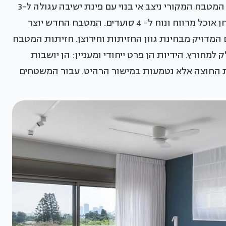
עבורם יותר שטחי אחסון", מסבירה הראל. "במרכז המטבח המקורי ניצב אי בנוי עם פינת ישיבה עגולה ל-3
סועדים. פירקתי אותו ושיניתי את ה-SET UP לשולחן אוכל מרווח ונוח ל- 4 סועדים. המטבח החדש יוצר
מדויק מבחינת גוון החזיתות וחירוצן. חזיתות המטבח
 למחורץ. הידיות הן פרט ייחודי ומעניין: הן יושבות
 החוצה אלא נטמעות במישור הרהיט. עבור המשטחים