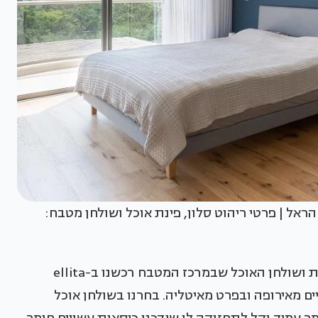
 הראל | פרטי ריהוט סלון, פינת אוכל ושולחן מטבח:
"בדומה לכמה מהרהיטים בבית זה, גם את הכיסאות ושולחן האוכל שבמרכז המטבח רכשנו ב-ellita
רתיים מאירופה ובפרט מאיטליה. בחרנו בשולחן אוכל