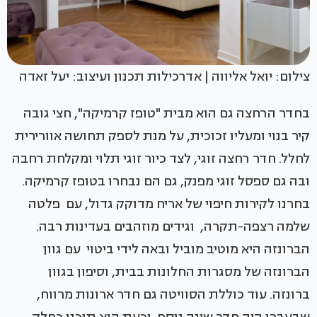
צילום: יואל אליווה | אדרכילות תכנון ועיצוב: יעל זאדה
בחדר הרחצה גם הוא מבית "טופז קרמיקה", חצי גובה
קיר בנוי ומעליו זכוכית, על מנת לספק תחושה אוורירית
לחלל. חדר רחצה זוגי, לצד כיור זוגי תלוי ומקלחת רחבה
ובה גם ספסל זוגי מפנק, גם הם נבחרו בטופז קרמיקה.
בחרנו לקירות חיפוי של אריח מדוקק גדול, עם פלטה
שלמה רצפה-תקרה, וגידים מוזהבים בעדינות רבה.
הברונזה היא מוטיב מוביל ובאה לידי ביטוי עם גוון
הברונזה של מסגרות החלונות בבית, וסיפון בגוון
ברונזה. עוד כוללת הסוויטה גם חדר ארונות מרווח,
שבעברו היה חדר שינה נוסף, וכעת הוא תוכנן כחלק