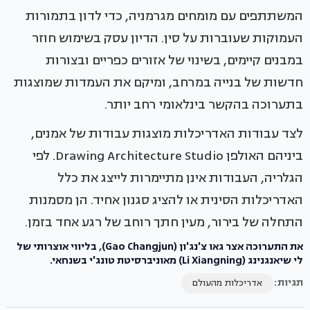
המשתתפים עם מומחים מגרמניה, כדי לדון בתמורות
העמוקות שעוברות על סין. הדיון עסק בשימוש חוזר
במבנים קיימים, בשינוי של אזורים כפריים ובצורות
חדשות של בנייה במרחב, ומיקם את העמדות שמוצגות
בתערוכה בהקשר בינלאומי רחב יותר.
לצד עבודות האדריכלות מוצגות עבודות של אמנים,
ביניהם האולפן Drawing Architecture Studio. לפי
הגלריה, העבודות אינן מתיימרות לייצג את כלל
האדריכלות הסינית או להציג סגנון אחיד. הן מסמנות
התחלה של בירור, מעין חתך רוחב של רגע אחד בזמן.
את התערוכה אצר גאו צ'נג'ון (Gao Changjun), בליווי אוצרותי של
לי שיאנגנינג (Li Xiangning) מאוניברסיטת טונג'י בשנחאי.
תגיות:
אדריכלות מהעולם