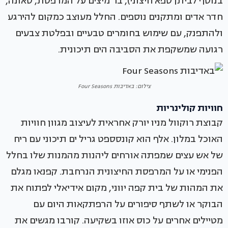
בנוסף לביתן ספא חיצוני), בר מיצים על המרפסת, סאונה,
חדר אדים ומתקנים נוספים. החלל מעוצב כמקום להירגע
ולהתפנק, עם שימוש בחומרים טבעיים ובפלטת צבעים
רגועה שמשקפת את הסביבה הים תיכונית.
צילום: באדיבות Four Seasons
חוויות קולינריות
קבוצת רוקוול מניו יורק אחראית לעיצוב מגוון חוויות
האוכל במלון. אלף הוא קונסספט גריל ים תיכוני עם ריח
של אש עצים שמפתה אורחים ליהנות מהמנות שלו בחלל
הפנימי או על המרפסת החיצונית הנרחבת. קפנאו מגלם
את המהות של בית קפה יווני, מקום אידיאלי לפתוח את
הבוקר או לשתף סיפורים על הרפתקאות היום עם
מטיילים אחרים על כוס אוזו בשקיעה. קורבו מגשים את