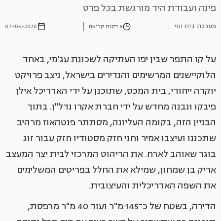
פינה ועבודת היד מורגשת בכל פרט
מערכת בית ונוי
8 דקות קריאה
07-05-2026
על קו התפר שבין יפו העתיקה לשכונת עג'מי, באחד
הלוקיישנים המרשימים והנדירים בישראל, ניצב פרויקט
יוקרה ייחודי, בית המכס, שתוכנן על ידי האדריכל אילן
פיבקו ונבנה מחדש על ידי חברת אקרו נדל"ן. בתוך
הבניין הזה, בקומה העליונה, מסתתר פנטהאוז מרהיב
שתכננו ועיצבו אמיר וחני חזק מסטודיו חזק עבור זוג
בוגר שאוהב לארח. את הריהוט המרכזי לבית יצר המעצב
אריק בן שמחון, שמילא את החלל בפריטים המשלימים
את השפה האדריכלית והעיצובית.
הדירה, בשטח של כ־145 מ"ר ועוד 40 מ"ר מרפסת,