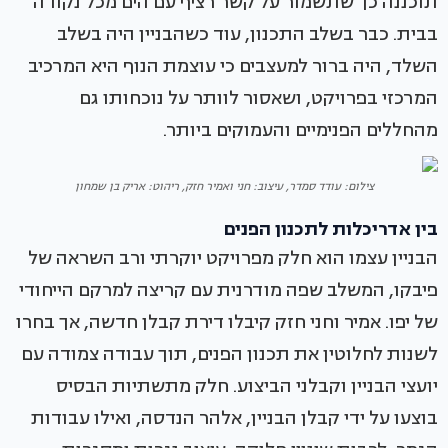
תוכננה כך שתשמור על קשר רציף עם הים מכל נקודה
בבית. כבר בשלב התכנון, עוד כשהבניין היה בשלב
השלד, היה ברור למעצבים כי עוצמת הנוף היא המרכיב
המרכזי בפרויקט, ושאסור לוותר על נוכחותו גם
מהחללים הפנימיים והעמוקים ביותר.
צילום: עודד סמדר, עיצוב: חני ואמיר חזק, ריהוט: אריק בן שמחון
בין אדריכלות לתכנון הפנים
הבניין עצמו הוא חלק מפרויקט יוקרתי ורב השראה של
פיבקו, המשלב שפה מודרנית עם קריצה למרקם הייחודי
של יפו. אמיר וחני חזק קיבלו דירת קבלן חדשה, אך בחרו
לשנות לחלוטין את תכנון הפנים, תוך עבודה צמודה עם
יועצי הבניין וקבלני הביצוע. חלק מתשתיות הבסיס
בוצעו על ידי קבלן הבניין, אלהר הנדסה, ואילו עבודות