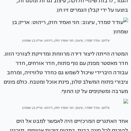
הגמר, לרבות שינויי חלוקה, עיצוב נגרות ומסגרות,
בוצעו על ידי קבלן הגמרים זיו חן.
צילום: עודד סמדר, עיצוב: חני ואמיר חזק, ריהוט: אריק בן שמחון
המטרה הייתה ליצור דירה מרווחת ומדויקת לצורכי הזוג.
חדר מאסטר מפנק עם נוף פתוח, חדר אורחים, חדר
עבודה היברידי שיכול לשמש גם כחדר טלוויזיה, ומרחב
ציבורי פתוח המשלב סלון, פינת אוכל ומטבח. כולם פונים
מערבה ומשקיפים על קו החוף.
צילום: עודד סמדר, עיצוב: חני ואמיר חזק, ריהוט: אריק בן שמחון
אחד האתגרים המרכזיים היה לאפשר למבט אל הים
להיכנס לכל פינה בבית. במקום קירות אטומים, תוכננו