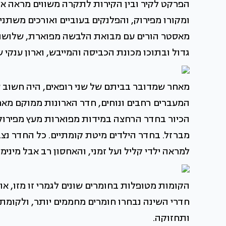
הפרקט לקיר ובין הקירות לתקרה משווים מראה אלג
ומקורו מפירוק, והפלנקים בעוביים ואורכים משתנים
מאסטר הורים עם מבואת הלבשה מפוארת, שלושה ח
גדול ובתוכו מכונת הכביסה והמייבש, וארון ענקי 
מאחר שמדובר בביתם של שני רופאים, היה חשוב ש
המעברים רחבים ונוחים, חדר הארונות ממוקם מאח
הכיור בחדר הרחצה במידות מפוארות מעץ מפירו
מברזל. בחדר הילדים מיטת קומתיים. כל החדר נצבע
למראה ילדי קליל ועל זמני, והאחסון רב אבל מינימ
הקומות מטופלות בחומרים שונים לגמרי זו מזו, א
חדרי השינה נבחרו חומרים מחממים יותר, ולקומת 
ותחזוקה.