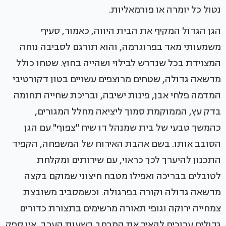
נטול כל יומרה או פורמאליות.
הגן הגדול המקיף את הבית היווה, כאמור, סעיף
משמעותי מאד בפרוגרמה, והוא תורגם לסביבה נוחה
המצוידת בכל שנדרש לבילוי ושהייה בחוץ. שטחו כולל
מדשאה גדולה, שטחים מרוצפים עשויים בטון דקורטיבי
המדמה פלחי אבן, פינות ישיבה, ובריכת שחייה תחומה
בדק עץ, הממוקמת סמוך ליציאה מחלל המגורים,
כהמשך טבעי של בית שמנהל דו שיח "צפוף" עם הגן
הסובב אותו. בשם אהבת האירוח של המשפחה, הקפיד
התכנון להיערך לכך כראוי, עם שירותים ומקלחת
לטובלים בבריכה ואפילו מטבח חיצוני שמוקם בקצה
מדשאה גדולה וקורה בפרגולה. וכשמסביב משובצת
צמחייה ירוקה וגופי תאורה מרשימים בתצורת כדורים
גדולים ערוכים להאיר את המרחב בשעות הערב, אין ספק