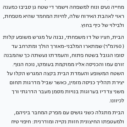
מחייה נעים ונוח למשפחה וישמר די שטח גן סביבו כמענה
ראוי לאהבת האירוח שלה, לחיות המחמד שהיא מטפחת,
ולבילוי של כיף בחוץ.
הבית, חציו של דו משפחתי, נבנה על מגרש משופע קלות
( 750מ"ר) שמתארו המלבני-מאורך הולך ומתרחב עד
סופו הגובל בשטח פתוח, והעמדתו נעשתה כך שהמבנה
זורם עמו והכניסה אליו ממוקמת בעומקו, נוכח הנוף.
השטח המשופע והעמדת הבית בקצה המגרש הקלו על
יצירת תהליך כניסה מזמין, כאשר שביל מדרגות תחום
משני צדדיו בערוגות בנויות מסמן מעבר הדרגתי ורך
לכיוונו.
הבית מתגלה כשני גושים עם מפרק המחבר ביניהם,
ולמעטפתו החיצונית חזות נקייה ומודרנית: חיפוי טיח