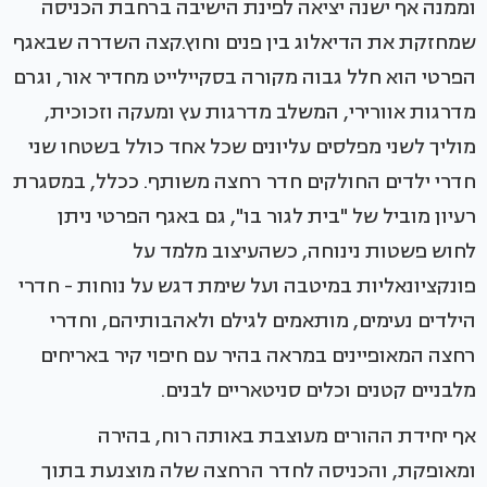
וממנה אף ישנה יציאה לפינת הישיבה ברחבת הכניסה
שמחזקת את הדיאלוג בין פנים וחוץ.קצה השדרה שבאגף
הפרטי הוא חלל גבוה מקורה בסקיילייט מחדיר אור, וגרם
מדרגות אוורירי, המשלב מדרגות עץ ומעקה וזכוכית,
מוליך לשני מפלסים עליונים שכל אחד כולל בשטחו שני
חדרי ילדים החולקים חדר רחצה משותף. ככלל, במסגרת
רעיון מוביל של "בית לגור בו", גם באגף הפרטי ניתן
לחוש פשטות נינוחה, כשהעיצוב מלמד על
פונקציונאליות במיטבה ועל שימת דגש על נוחות - חדרי
הילדים נעימים, מותאמים לגילם ולאהבותיהם, וחדרי
רחצה המאופיינים במראה בהיר עם חיפוי קיר באריחים
מלבניים קטנים וכלים סניטאריים לבנים.
אף יחידת ההורים מעוצבת באותה רוח, בהירה
ומאופקת, והכניסה לחדר הרחצה שלה מוצנעת בתוך