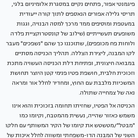
פיגמנטי אפור, פתחים נקיים במסגרת אלומיניום בלגי,
תריסי גלילה אפורים הנאספים לתוך קורה ייעודית
במעטפת ומוסיפים ממד מרכך למסה הבנויה, וגגות
משופעים תעשייתיים (שילוב של קונסטרוקציית פלדה
ולוחות פח מכופפים), שתוכננו כך שהם "נשפכים" מעבר
לקו המבנה, ליצירת הצללה. תהליך הכניסה מסתיים
במבואה חיצונית, ופתיחת דלת הכניסה העשויה מתכת
וזכוכית חלבית, חושפת פטיו פנימי קטן היוצר תחושת
המשכיות מלבבת עם החוץ, ומחדיר לחלל אור ומראה
נאה של צמחייה שתולה.
הכניסה אל הפטיו, שחזיתו תחומה בזכוכית והוא אינו
משמש כאזור שהייה, נעשית מהמטבח, וקיומו כמו
"מבטל"/מטשטש את קיומו של הקיר המשותף עם חלקו
השני של המבנה הדו-משפחתי ומשווה לחלל איכות של