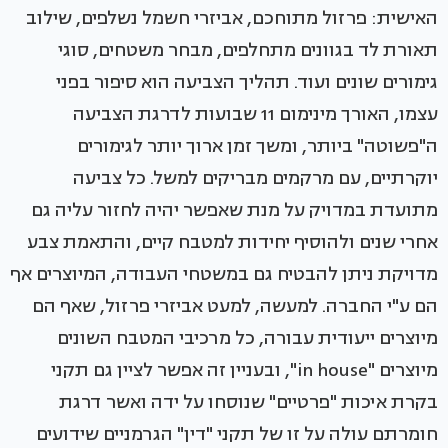
האישית: פרזול מתוחכם, אביזרי חשמל נשלפים, שילוב
תאורת לד בגוונים מתחלפים, מבחר משטחים, סוגי
גימורים שונים ועוד. תהליך הצביעה הוא סיפור בפני
עצמו, האורך מינימום 11 שבועות לדרגת הצביעה
ה"פשוטה" ביותר, ומשך זמן ארוך יותר לגימורים
יוקרתיים, עם מרקמים מבריקים למשל. כל צביעה
מתועדת במדויק על מנת שאפשר יהיה לחזור עליה גם
אחרי שנים ולהוסיף יחידות למטבח קיים, והתאמת צבע
מדויקת ניתן להבטיח גם במשטחי העבודה, המיוצרים אף
הם ע"י החברה. למעשה, למעט אביזרי פרזול, שאף הם
מיוצרים ייעודית עבורה, כל מרכיבי המטבח השונים
מיוצרים "in house", ובעניין זה אפשר לציין גם תקני
בקרת איכות "פרטיים" שנוסחו על ידה ואשר דרגת
חומרתם עולה על זו של תקני "דין" הגרמניים שידועים