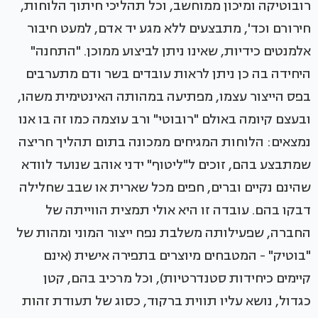
רובוטיקה ומיכון ממוחשב, וכל תהליכי חיתוך הלוחות,
חירורם וכד', מתבצעים ללא מגע יד אדם, למעט חיבור
אלמנטים כידיות, שאינו ניתן לביצוע ממוכן. "התחנה"
היחידה בה כן ניתן לראות עובדים בשר ודם מתערבים
בפס הייצור עצמו, מפתיעה במהותה האינטימית משהו,
ובעצם קיומה באולם "רובוטי" ורב עוצמה כמו זה בו אנו
נמצאים: הלוחות המגיחים ממכונה בתום תהליך חריצה
שמתבצע בהם, זוכים ל"ליטוף" ידני אוהב שנועד לוודא
שהינם נקיים וברים, חפים מכל שארית או שבב שחלילה
דבקו בהם. עובדה זו היא אולי תמצית הווייתה של
החברה, שפעילותה משלבת נפח ייצור המוני ומהות של
"בוטיק" - המטבחים מיוצרים בתפירה אישית (אינם
קיימים כיחידות סטנדרטיות), וכל מרכיב בהם, קטן
כגדול, נושא עליו תווית ברקוד, כסוג של תעודת זהות