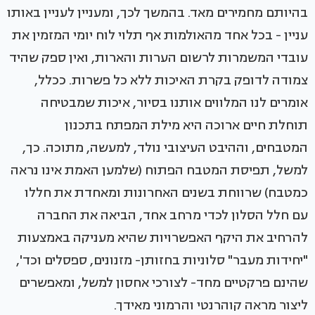
בהיותם מחמירים מאד. בהמשך לכך, ומעניין לעניין באותו
עניין - בכל אחד מהאולמות אף תלוי לוח יומי המזמין את
עובדי המשמרות לרשום הערות והארות, ואין ספק שהיד
צמודה לדופק בקרת האיכות ללא כל פשרות. ככלל,
אומרים לנו המלווים אותנו בסיור, איכות שמבטיחה
תוחלת חיים ארוכה היא מילת המפתח בתכנון
המטבחים, וההיבט העיצובי נולד, למעשה, מתוכה. כך,
למשל, תפיסת המטבח הפתוח (שלמען האמת אינו נראה
כמטבח) שרווחת בשנים האחרונות ומאחדת את חללו
עם חלל הסלון לכדי מרחב אחד, הביאה את החברה
להרחיב את היקף האפשרויות שהיא מעניקה באמצעות
"יחידות מעבר" סלוניות בחזותן- מזנונים, ספסלים וכד',
שהינם פרקטיים מחד- לצורכי אחסון למשל, ומאפשרים
ליצור מראה קוהרנטי והרמוני מאידך.