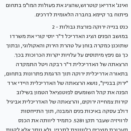
ואינג' אדריאן קוטרוש,שהציג את פעולות המו"פ בתחום
פיתוח בר קיימא בחברה הלאומית לדרכים.
כנס בנייה ירוקה פורצת גבולות - 2
במושב הפנים הציג האדריכל ד"ר יוסי קורי את משרדו
שתוכנן כמקרה בוחן על טהרת הירוק והאקולוגי, ובתוך
כך גם ניפץ מיתוסים על עלויות יקרות הכרוכות בכך.
הרצאתה של האדריכלית ד"ר רבקה ויטל התמקדה
בתאורה אדריכלית ירוקה תוך הדגמת פתרונות בתחום,
"ירוק בבניין", נושא הרצאתה של האדריכלית היידי ארד
הפנה את קהל השומעים לפוטנציאל הטמון בשילוב
קירות צמחייה ירוקים, והרצאתה של האדריכלית אביגיל
דולב עסקה באיכות פנים המבנה, תוך התייחסות
לרוויזיה שעבר תקן 5281. כתמיד ליוותה את הכנס
תערוכת מוצרים רלוונטית לתכניו, ולא נותר אלא לקוות