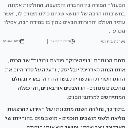
הפעולה הפורה בין החברה והמועצה, החולקות אמונה
בחשיבותו הרבה של הנושא שכיום כולנו מצווים לו, ואשר
עתיד העולם והדורות הבאים טמון בו במידה רבה, אפילו
מכרעת
מערכת בית ונוי
5 דקות קריאה
03-04-2013
תחת הכותרת "בנייה ירוקה פורצת גבולות" שב הכנס,
אותו הנחה האדריכל יובל יסקי, והעלה על סדר היום את
ההתרחשויות העכשוויות בשדה הירוק בארץ ובעולם
מהיבטים מגוונים- הן היבטים אורבאניים, והן כאלה
המתייחסים למרחבי הפנים.
בתוך כך, נחלקה השנה מתכונתו של האירוע להרצאות
מליאה ולשני מושבים תוכניים - מושב פנים בהנחייתו של
האדריכל יואב יצחקי, ומושב חוץ אותו הנחתה