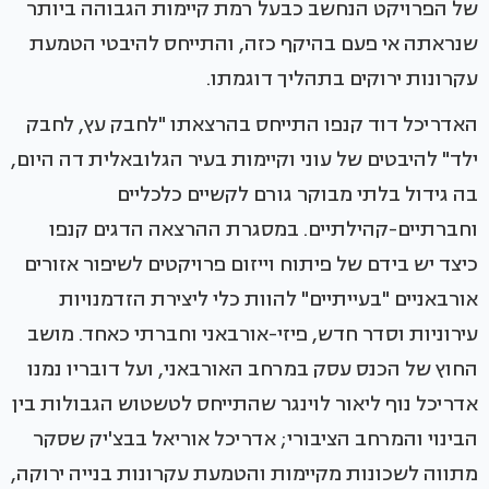
של הפרויקט הנחשב כבעל רמת קיימות הגבוהה ביותר
שנראתה אי פעם בהיקף כזה, והתייחס להיבטי הטמעת
עקרונות ירוקים בתהליך דוגמתו.
האדריכל דוד קנפו התייחס בהרצאתו "לחבק עץ, לחבק
ילד" להיבטים של עוני וקיימות בעיר הגלובאלית דה היום,
בה גידול בלתי מבוקר גורם לקשיים כלכליים
וחברתיים-קהילתיים. במסגרת ההרצאה הדגים קנפו
כיצד יש בידם של פיתוח וייזום פרויקטים לשיפור אזורים
אורבאניים "בעייתיים" להוות כלי ליצירת הזדמנויות
עירוניות וסדר חדש, פיזי-אורבאני וחברתי כאחד. מושב
החוץ של הכנס עסק במרחב האורבאני, ועל דובריו נמנו
אדריכל נוף ליאור לוינגר שהתייחס לטשטוש הגבולות בין
הבינוי והמרחב הציבורי; אדריכל אוריאל בבצ'יק שסקר
מתווה לשכונות מקיימות והטמעת עקרונות בנייה ירוקה,