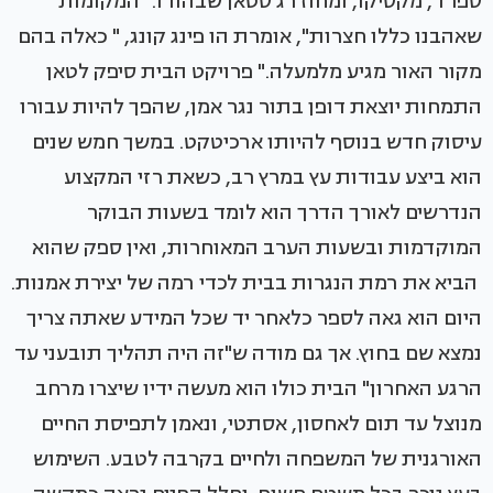
ספרד, מקסיקו, ומחוז רג'סטאן שבהודו. "המקומות
שאהבנו כללו חצרות", אומרת הו פינג קונג, " כאלה בהם
מקור האור מגיע מלמעלה." פרויקט הבית סיפק לטאן
התמחות יוצאת דופן בתור נגר אמן, שהפך להיות עבורו
עיסוק חדש בנוסף להיותו ארכיטקט. במשך חמש שנים
הוא ביצע עבודות עץ במרץ רב, כשאת רזי המקצוע
הנדרשים לאורך הדרך הוא לומד בשעות הבוקר
המוקדמות ובשעות הערב המאוחרות, ואין ספק שהוא
הביא את רמת הנגרות בבית לכדי רמה של יצירת אמנות.
היום הוא גאה לספר כלאחר יד שכל המידע שאתה צריך
נמצא שם בחוץ. אך גם מודה ש"זה היה תהליך תובעני עד
הרגע האחרון" הבית כולו הוא מעשה ידיו שיצרו מרחב
מנוצל עד תום לאחסון, אסתטי, ונאמן לתפיסת החיים
האורגנית של המשפחה ולחיים בקרבה לטבע. השימוש