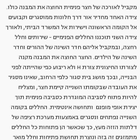
מקביל לאורכה של חצר פנימית החוצה את המבנה כולו.
צידה האחד מחדיר אור דרך חלונות ממוסגרים וקבועים
אל הקומה הראשונה וישירות אל ה
משרד
הביתי, ולאורך
צידה השני תוכננו החללים הפנימיים - שירותים וחלל
רחצה, ובמקביל אליהם
חדר השינה
של ההורים ו
חדר
השינה של הילדים
. החצר החוצה את המבנה מקנה
לצורתו החיצונית צורת H ולא ריבוע כפי שהייתה לפני
הבנייה, ובכך מושג בית סגור כלפי הרחוב, שאינו מסגיר
את העובדה שבקומתו השנייה קיימת חצר, ומצליח
להיות פתוח לסביבה המוגדרת כסביבה פנימית תוך
יצירת אופי מופנם ותחושה אינטימית. החללים בקומה
השנייה נפתחים ונסגרים באמצעות מערכת רציפה של
דלתות הזזה מעץ, כך שכאשר הן פתוחות כל החללים
מתמזגים זה בזה ונוצרת תחושת פתיחות וחלל מואר