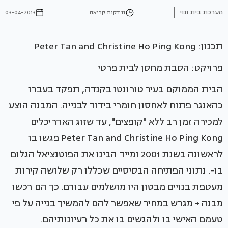
מערכת בית ונוי
11 דקות קריאה
03-04-2013
תכנון: Peter Tan and Christine Ho Ping Kong
פרויקט: הסבת מחסן לבית פרטי
הבית הממוקם בעיר טורונטו בקנדה, תפקד בעברו
כהאנגר פתוח לאחסון חומרי בידוד לבנייה. המבנה הוצע
למכירה זמן רב ללא "קופצים", עד שזוג האדריכלים
Peter Tan and Christine Ho Ping Kong פגשו בו
לראשונה בשנת 2001 ומייד הבינו את הפוטנציאל הגלום
בו-. נתוני הפתיחה הבסיסיים שכללו רק שלושה קירות
מעטפת בנויים מבטון היו מושלמים עבורם. כך הם רכשו
מבנה + מגרש במחיר שאפשר להם להמשיך בנייה על פי
טעמם האישי בו ולהגשים בו את כל רעיונותיהם.