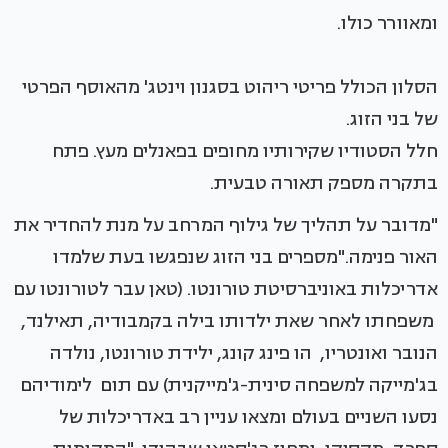
ומאוורר כולו.
הסלון הכולל פריטי ריהוט בסגנון וינטג' מהאוסף הפרטי
של בני הזוג.
חלל הסטודיו שקירותיו מחופים בפאנלים מעץ. פתח
בתקרה מספק תאורה טבעית.
"מדובר על תהליך של גילוף המרחב על מנת להחדיר את
האור פנימה."מספרים בני הזוג שנפגשו בעת שלמדו
אדריכלות באוניברסיטת טורונטו. (טאן עבר לטורונטו עם
משפחתו לאחר שאת ילדותו בילה בקמבודיה, תאילנד,
הנובר ואונטריו, הו פינג קונג, ילידת טורונטו, נולדה
בג'מייקה למשפחה סינית-ג'מייקנית) עם תום לימודיהם
נסעו השניים בעולם ומצאו עניין רב באדריכלות של