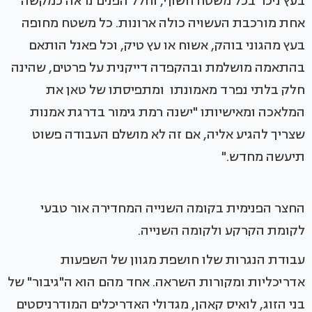
בעץ ניכר בכל משטח חשוף, וחלל הפנים נראה כמקשה
אחת מורכבת העשויה כולה ארונות. כל משטח מחופה
בעץ מהגוני בוהק, אשוח או עץ טיק, וכל פאנל הותאם
בהתאמה מושלמת ובהקפדה דייקנית על פרטים, שהינה
חלק בלתי נפרד מאמונתו ומתפיסתו של טאן את
המלאכה ומאישיותו "ישנה רמת גימור בדרגת אמנות
שצריך להגיע אליה, אם זה לא מושלם העבודה פשוט
תיעשה מחדש."
החצר הפנימית בקומה השנייה המחדירה אור טבעי
לקומת הקרקע ולקומה השנייה.
עבודת הנגרות שלו חושפת מגוון של השפעות
אדריכליות ומקורות השראה. אחד מהם הוא ה"גיבור" של
בני הזוג, לואיס קאהן, מגדולי האדריכלים המודרניסטים