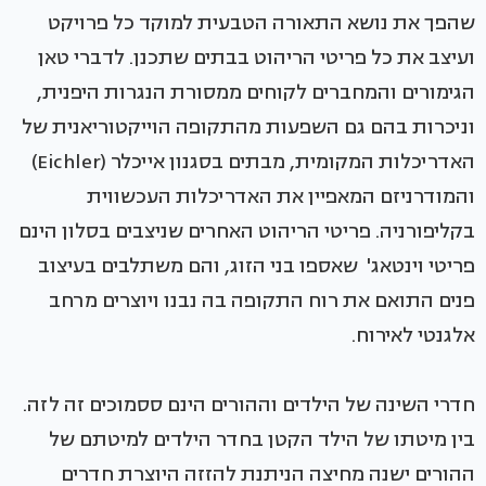
שהפך את נושא התאורה הטבעית למוקד כל פרויקט
ועיצב את כל פריטי הריהוט בבתים שתכנן. לדברי טאן
הגימורים והמחברים לקוחים ממסורת הנגרות היפנית,
וניכרות בהם גם השפעות מהתקופה הוייקטוריאנית של
האדריכלות המקומית, מבתים בסגנון אייכלר (Eichler)
והמודרניזם המאפיין את האדריכלות העכשווית
בקליפורניה. פריטי הריהוט האחרים שניצבים בסלון הינם
פריטי וינטאג' שאספו בני הזוג, והם משתלבים ב
עיצוב
פנים
התואם את רוח התקופה בה נבנו ויוצרים מרחב
אלגנטי לאירוח.
חדרי השינה של הילדים וההורים הינם ססמוכים זה לזה.
בין מיטתו של הילד הקטן בחדר הילדים למיטתם של
ההורים ישנה מחיצה הניתנת להזזה היוצרת חדרים