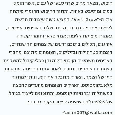
חיפוש, מצאה מרום שרף טבעי של עצים, אשר מומס
במים ומתייבש באוויר, ומתוך החיפוש החומרי פיתחה
את ה-"Verti Grow", המציע גישה עיצובית חדשה
לשילוב צמחייה במרחב הביתי שלנו. האריחים העשויים,
כאמור, מיציקת קליפות אגוזי פקאן וחומרי קשירה
אורגנים, מכילים בתוכם זרעים של צמחים חד שנתיים,
דוגמת פטרוזיליה ובזיליקום, הצומחים מתוכם. מחברי
האריחים משמשים הן כווי תליה והן ככלי קיבול להשקיית
הצמחים הצומחים בתוכם. לאחר עונת הפריחה, עם סיום
חייו של הצמח, האריח מתכלה אף הוא, וניתן למחזור
מלא בקומפוסט. האריחים הצומחים מיועדים להפצה
במשתלות ובחנויות קונספט, ומתוכננים לייצור בגודל
של 15X15 ס"מ בשאיפה לייצור מקומי סדרתי.
Yaelm007@walla.com