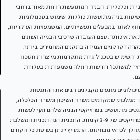
יות וכלכליות. הבניה המתועשת רווחת מאוד ברחבי
יטות בניה מתועשות כוללות שימוש בטכנולוגיות
מחוץ לאתר במפעלים תעשייתיים. המשמעויות העיקריות,
 את איכותה. עצם העובדה שרכיבי הבנייה השונים
קרה דקדקניים ועמידה בתקנים המחמירים ביותר.
ת והשימוש בטכנולוגיות מתקדמות מייצרות חסכון
חיר למשתכן' דורשות הוזלה משמעותית בעלויות
ם.
יכולוגיים מונעים מקבלנים רבים את ההתנסות
לך ממלכתי שמקדמים משרד השיכון ומשרד הכלכלה,
טים מתועשים בפרוייקטי הבניה שלהם ואף לעשות
מעבר כולל לעבודה בשיטות המתועשות בלבד, בפרויקטים של 3-9 קומות. התכנית הנה תכנית המשלבת
הלך לכדאי מבחינתו. התמריץ יינתן בשיטת כל הקודם