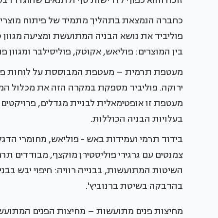
זוכה והוא כפוף לדרישות סף ולתנאים שהוגדרו ב
כחברה הנמצאת בתהליך מתמיד של פיתוח מוצרים
פוליביד את נושא הבניה המתועשת ומציעה מגוון ט
בין המוצרים: פוליאש, אקוטק, פוליסילבר ומגוון 
מעטפת תרמית – מעטפת המבוססת על לוחות פולי
ירוקה. פוליביד מספקת במקרה הזה את מכלול המר
מעטפת זו אופטימאלית לבניית מגדלים, פרויקטי
בעלויות הבניה הכוללות.
בידוד תרמי ועמידות באש - פוליאש, מחומרי הדגל 
צמנטים עם גרגירי פוליסטירן מוקצף, מבודדים תר
השיטות המתועשות, בבנייה רוויה: חיפוי יבש בבניה
בהדבקה בשיטת ברנוביץ'.
מחיצות פנים מתועשות – מחיצות הפנים המתועשו