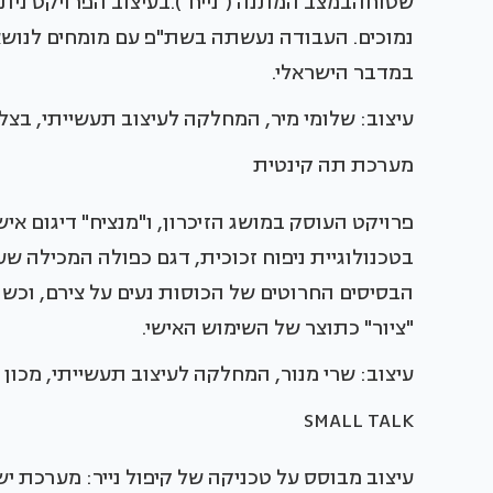
שטוחהבמצב המתנה ("נייח").בעיצוב הפרויקט נית
נמוכים. העבודה נעשתה בשת"פ עם מומחים לנושא 
במדבר הישראלי.
עיצוב: שלומי מיר, המחלקה לעיצוב תעשייתי, בצל
מערכת תה קינטית
פרויקט העוסק במושג הזיכרון, ו"מנציח" דיגום אי
בטכנולוגיית ניפוח זכוכית, דגם כפולה המכילה שע
הבסיסים החרוטים של הכוסות נעים על צירם, ו
"ציור" כתוצר של השימוש האישי.
עיצוב: שרי מנור, המחלקה לעיצוב תעשייתי, מכון א
SMALL TALK
עיצוב מבוסס על טכניקה של קיפול נייר: מערכת