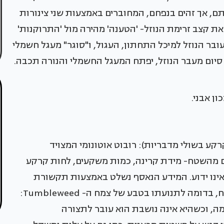
ם, אך זהים בנפחם, המחוברים באמצעות שני צינורות
את קצב זרימת הנוזל- 'הטענה' מהירה מול 'התרוקנות'
ובר הנוזל למיכל התחתון, העגול, ו"סוגר" מעגל חשמלי
 עם סיום מעבר הנוזל, יפתח המעגל החשמלי והנורה תכבה.
ון אבני.
 בשולי מדבריות): רובוט אוטונומי המצויד
ם מהשטח- מידת קרינה, כמות משקעים, לחות קרקע
 אינו ידוע. המידע הנאסף נשלט באמצעות תקשורת
לוויינית, ותנועת הרובוט מתרחשת עם זרימת הרוח, בדומה לתנועתו בטבע של צמח ה- Tumbleweed:
ה, וכשהיא אינה נושבת הוא עובר לתצורה