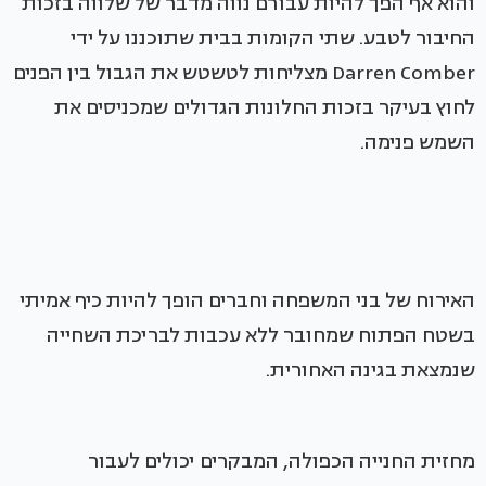
והוא אף הפך להיות עבורם נווה מדבר של שלווה בזכות
החיבור לטבע. שתי הקומות בבית שתוכננו על ידי
Darren Comber מצליחות לטשטש את הגבול בין הפנים
לחוץ בעיקר בזכות החלונות הגדולים שמכניסים את
השמש פנימה.
האירוח של בני המשפחה וחברים הופך להיות כיף אמיתי
בשטח הפתוח שמחובר ללא עכבות לבריכת השחייה
שנמצאת בגינה האחורית.
מחזית החנייה הכפולה, המבקרים יכולים לעבור