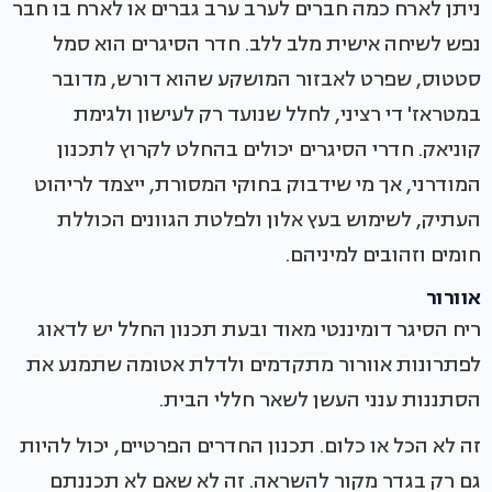
ניתן לארח כמה חברים לערב ערב גברים או לארח בו חבר
נפש לשיחה אישית מלב ללב. חדר הסיגרים הוא סמל
סטטוס, שפרט לאבזור המושקע שהוא דורש, מדובר
במטראז' די רציני, לחלל שנועד רק לעישון ולגימת
קוניאק. חדרי הסיגרים יכולים בהחלט לקרוץ לתכנון
המודרני, אך מי שידבוק בחוקי המסורת, ייצמד לריהוט
העתיק, לשימוש בעץ אלון ולפלטת הגוונים הכוללת
חומים וזהובים למיניהם.
אוורור
ריח הסיגר דומיננטי מאוד ובעת תכנון החלל יש לדאוג
לפתרונות אוורור מתקדמים ולדלת אטומה שתמנע את
הסתננות ענני העשן לשאר חללי הבית.
זה לא הכל או כלום. תכנון החדרים הפרטיים, יכול להיות
גם רק בגדר מקור להשראה. זה לא שאם לא תכננתם