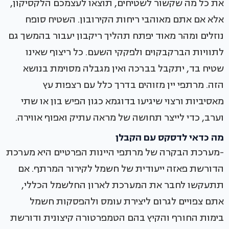
את כל מה שקשור לשטיחים, תוצאו לעצמכם הלקסיקון,
אלא אם אתם מאוהבי ריחות הקירובון. השטיח סופח
נוזלים ומהר מאוד יפתח תהליך ריקבון יעבור בהמשך גם
לתוויות הברקבקוים ולפקקי השעם. כל ריצוף שאינו
שטיח בד, יתקבל בברכה ואין מגבלה מסוימת בנושא
הזה. מרתפי יין מזוהים בדרך כלל עם רצפות עץ
מאסיביות ורצוי שיגיעו בדוגמא כגון הפיש בון או שתי
וערב, כדי לייצר תחושה של מראה עתיק ואפוף אווירה.
מה כדאי לדסקס עם הקבלן
-מערכת הבקרה של מרתפי היינות הפרטיים היא מערכת
הדורשת פאזה ייעודית של חשמל לקירור המרתף. אם
תתעקשו לחבר את המערכת לארון החלשמל הכללי,
אתם צפויים לגרום ליצירת עומס ולהפסקות חשמל
בימות החורף והקיץ בהם הטמפרטורה קיצונית ודורשת