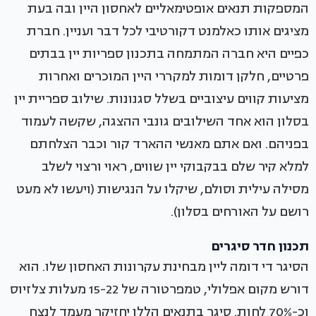
המספקות תנאים אופטימאליים לאחסון היין ובה בעת
מציגים אותו כאלמנט דקורטיבי לכל דבר ועניין. חברת
כפיים היא חברה המתמחה בתכנון ספריות יין בבתים
פרטיים, חלקן דומות למקררי היין המוכרים ואחרות
מציעות קווים עיצוביים בשלל סגנונות. שילוב ספריית יין
בסלון הוא אחד השילובים גונבי ההצגה, שקשה לעמוד
בפניהם. ואם אתם מאנשי ההארד קור וכבר הצלחתם
למלא קיר שלם בבקבוקי יין שווים, ראוי ורצוי לשלב
מסילה עילית וסולם, שיקלו על הנגישות (ויעשו לא מעט
רושם על האורחים בסלון).
תכנון חדר סיגרים
הסיגר די דומה ליין מבחינת עקרונות האחסון שלו. הוא
דורש מקום אפלולי, טמפרטורה של 15-22 מעלות צלזיוס
וכ-70% לחות. סיגר בתנאים הללו יחזיקר מעמד לנצח