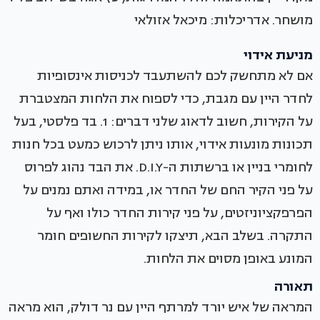
מושחר. אדריכלות: מיכאל אזולאי
מניעת אידוי
אם לא מתחשק לכם להשתעבד לכניסות אינסופיות
לחדר היין עם מגבת, כדי לספוח את הלחות המצטברת
על הקירות, חשוב לדאוג שלני דברים: 1. בד פלסטי, בעל
תכונות מונעות אידוי, אותו ניתן לרכוש כמעט בכל חנות
לחומרי בניין או ברשתות ה-D.I.Y. את הבד נהוג לפרוס
על פני הקיר החם של החדר או, במידה ואתם נמנים על
הפרפקציוניזטים, על פני קירות החדר כולו ואף על
התקרה. בשלב הבא, תיצקו לקירות החשופים חומר
המונע באופן מסוים את הלחות.
תאורה
המראה של איש יורד למרתף היין עם נר דולק, הוא מראה