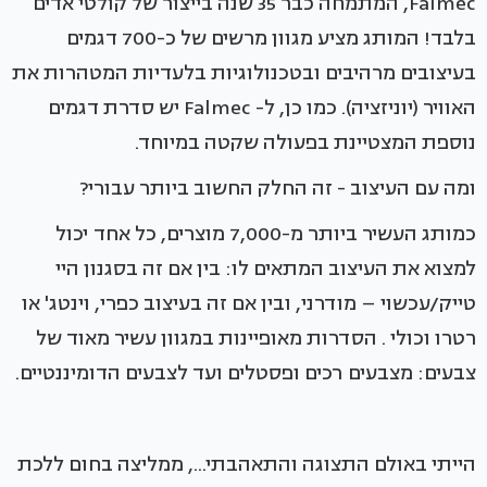
Falmec, המתמחה כבר 35 שנה בייצור של קולטי אדים
בלבד! המותג מציע מגוון מרשים של כ-700 דגמים
בעיצובים מרהיבים ובטכנולוגיות בלעדיות המטהרות את
האוויר (יוניזציה). כמו כן, ל- Falmec יש סדרת דגמים
נוספת המצטיינת בפעולה שקטה במיוחד.
ומה עם העיצוב - זה החלק החשוב ביותר עבורי?
כמותג העשיר ביותר מ-7,000 מוצרים, כל אחד יכול
למצוא את העיצוב המתאים לו: בין אם זה בסגנון היי
טייק/עכשוי – מודרני, ובין אם זה בעיצוב כפרי, וינטג' או
רטרו וכולי . הסדרות מאופיינות במגוון עשיר מאוד של
צבעים: מצבעים רכים ופסטלים ועד לצבעים הדומיננטיים.
הייתי באולם התצוגה והתאהבתי..., ממליצה בחום ללכת