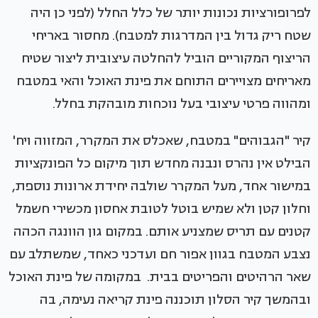
לפרופורציות נכונות יותר של כלל החלל (לפני כן היה
שטח ריק גדול בין המדרגות למטבח). מחסור באריחי
הריצוף המקוריים הוביל להחלטה עיצובית ליצור שטיח
מאריחים מצויירים התוחם את פינת האוכל והאי במטבח
ומהווה פרטי עיצובי בעל נוכחות מובהקת בחלל.
קיר "הגבוהים" במטבח, שאכלס את המקרר, המזווה ויח'
הבילט אין נהרס ונבנה מחדש תוך מיקום כל הפונקציות
במישור אחד, מעל המקרר שולבה יחידת ארונות נוספת,
וחלון קטן ולא שמיש בוטל לטובת אחסון מכשירי חשמל
קטנים עם תריס שמצניע אותם. במקום גון הוונגה הכהה
נצבע המטבח בגוון אפור חם ועדכני כאחד, שמשתלב עם
שאר הרהיטים והפריטים בבית. במקומה של פינת האוכל
ובהמשך קיר הסלון תוכננה פינת קריאה נעימה, בה