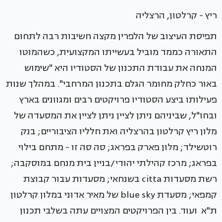
ריץ - קרלטון, הרצליה
תפיסת העיצוב של הלפרין מקצה חשיבות רבה לתחום
התאורה כממד מוביל בעשייתו המקצועית, כשהמוטו
המנחה את עבודת התכנון של הסטודיו היא "שימוש
באור כחלק מחומר הגלם בתכנון המרחבי". במהלך שנות
פעילותו ביצע הסטודיו פרויקטים רבים ומגוונים בארץ
ובחו"ל, שביניהם ניתן לציין ניתן לציין את המסעדה של
מלון ריץ קרלטון בהרצליה ואת חלליו הציבוריים; בנק
רוטשילד; מלון פארק בפראג; סה סה זו - מתחם בילוי
בפראג; מרכז קהילתי יהודי/בניין בית מנחם במוסקבה;
רשת מסעדות citta בשנחאי; מסעדות עבור קבוצת
קמפאי; מסעדת blue sky של מאיר אדוני במלון קרלטון
ת"א ועוד. בין הפרויקטים המצויים עתה בשלבי תכנון