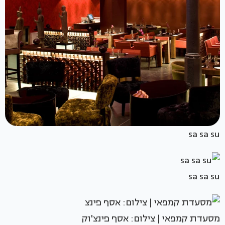
sa sa su
sa sa su
מסעדת קמפאי | צילום: אסף פינצ'וק