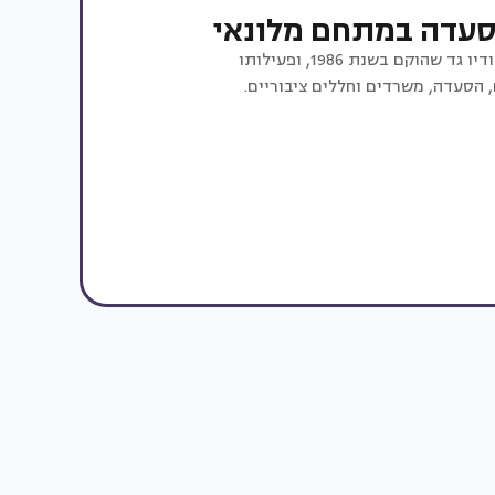
הסעדה במתחם מלונאי
המעצב גד הלפרין הוא בעליו של סטודיו גד שהוקם בשנת 1986, ופעילותו
 הסעדה, משרדים וחללים ציבוריים.