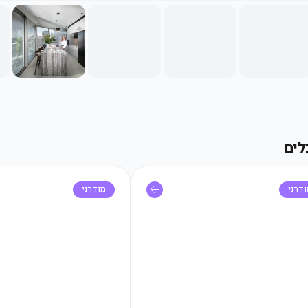
לים
דרני
מודרני