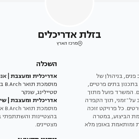
בזלת אדריכלים
מרכז הארץ
השכלה
פנים, בניהולן של
אדריכלית ומעצבת
| אנו
בתכנון בתים פרטיים,
מוס
ים. המשרד פועל מתוך
סטיילינג, שנקר
על־זמני, תוך הקפדה
אדריכלית ומעצבת | שי
רטים. כל פרויקט זוכה
מוס
מת הביצוע, במטרה
בהצטיינות והשתתפתי בת
נת ומותאמת באופן מלא
מצטיינים.