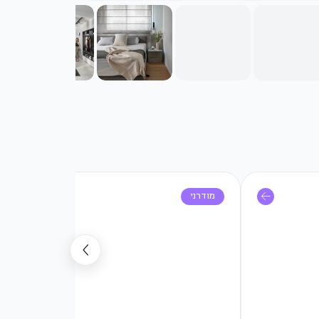
מודרני
מ