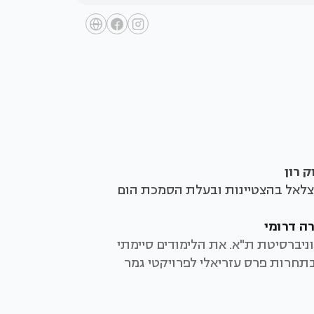
ק רון
מכת תואר B.Arch בצלאל בהצטיינות ובעלת הסמכת הום
רה דרומי
מכת תואר B.Arch אוניברסיטת ת"א. את הלימודים סיימתי
חרות פרס עזריאלי לפרויקטי גמר