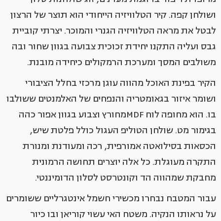
ושולחן קפה. קיר הטלוויזיה הייחודי הוא תוצר של הרצון
לבטל את מראה הטלוויזיה הגנרי והמוכר. יצרתי קוביית
גבס ועליה התקנו יחידת זכוכית צבועה בגוון שחור ובה
משולבים המסך ומערכת הרמקולים כיחידה מובנת.
הקיר בפינת האוכל מהווה עוגן מרכזי בחלל הציבורי
ושומר איזור בגאומטריה והנפחים של האלמנטים ששולבו
בו. הוא מחופה לוח MDFמחורץ וצבוע בגוון אפור כהה
בגימור מט. שולחן הטוליפ העגול כולל פלטת שיש,
הכסאות בסילואטה אמורפית, רכה ומעודנת ומנורת
התקרה מעוגלת. כל אלה יוצרים תחושה הרמונית
מחבקת שמהווה הד וקונטרסט לסלון הדומיננטי.
עבור המטבח נבחרו מכשירי חשמל אינטגרליים ששומרים
על נראותו הנקיה. משטח האי עשוי קוריאן ובו כיור