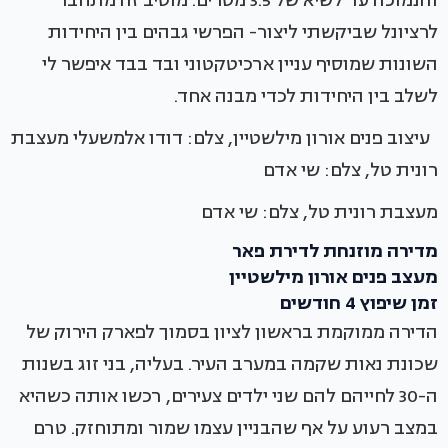
והנמוכה עד לשיא של 3.5 מטרים. מוטיב זה מתחבר
לרציונל שביקשתי ליצור- הפרשי גבהים בין היחידות
השונות שמוסיף עניין ארכיטקטוני ובד בבד איפשר לי
לשלב בין היחידות לכדי מבנה אחד.
עיצוב פנים אורון מילשטיין, צלם: דודו אלמשעלי מעצבת
רונית טל, צלם: שי אדם
מעצבת רונית טל, צלם: שי אדם
מדירה מוזנחת לדירת פאר
מעצב פנים אורון מילשטיין
זמן שיפוץ 4 חודשים
הדירה ממוקמת בראשון לציון בסמוך לפארק הירוק של
שכונת נאות שקמה במערב העיר. בעליה, בני זוג בשנות
ה-30 לחייהם להם שני ילדים צעירים, רכשו אותה כשהיא
במצב רעוע על אף שהבניין עצמו שמור ומתוחזק. טרם