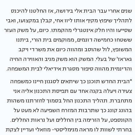
שנים אחרי עבר הבית אלי בירושה, אז החלטנו להיכנס
לתהליך שיפוץ מקיף אותו ליוו אחי, קבלן במקצועו, ואבי
שסייעו והיו חלק אינטגרלי מהקמתו. כיום, על משק העזר
ששטחו כחמישה דונמים, ממוקמים בית הורי, ביתנו
המשופץ, לול שהוסב ומהווה כיום את משרדי ויקב
גאראז' של בעלי. המשק הוא משק מניב והאווירה החיה
והדינמית מהווה סיפור מסגרת אידיאלי לבית המשפחה.
"הבית החדש תוכנן כך שיתאים לסגנון חיינו כמשפחה
צעירה ויעלה בקנה אחד עם תפיסת התכנון אליה אני
מתחברת. תהליך התכנון החל בסמוך לחזרתנו משהות
בהונג קונג כך שתרבות המזרח השפיעה לא מעט על
הקונספט, על הזרימה בין החללים ועל נראות החללים.
בחרתי לשוות לו מראה מנימליסטי- מוזאלי ועדיין לצקת