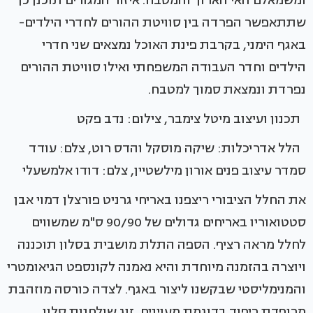
ומשמאלם האי הארוך והמטבח. איזור המגורים תוכנן כך
שתתאפשר הפרדה בין סוויטת ההורים לחדרי הילדים-
באגף הימני, בקרבת פינת האוכל נמצאים שני חדרי
הילדים וחדר העבודה המשפחתי ואילו סוויטת ההורים
נפרדת ונמצאת סמוך למטבח.
תכנון ועיצוב מיטל צימבר, צילום: נדב פקט
הלל אדריכלות: שיקה מוסקל והדס רוט, צלם: עודד
סמדר עיצוב פנים אורון מילשטיין, צלם: דודו אלמשעלי
את החלל הציבורי ריצפנו באריחי גרניט פורצלן דמוי אבן
סטטואוריו באריחים גדולים של 90/90 ס"מ שמשווים
לחלל מראה רציף. הספה התלת מושבית בסלון תוכננה
ויוצרה בהזמנה מיוחדת והיא נאמנה לקונספט הגיאומטרי
והמנימליסטי שבקשנו ליצור באגף. לצדה כורסה מוזהבת
מרופדת ריפוד בדוגמת מעוינים, זוג שולחנות סלון