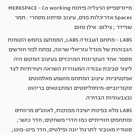
מיינדספייס הרצליה פיתוח MERKSPACE - Co working
Spaces אדריכלות פנים, עיצוב ומיתוג מסחרי : תמר
שניידר ; צילום: אילן נחום
LABS - מתחם העבודה LABS, הממוקם בחמש הקומות
הגבוהות של מגדל עזריאלי שרונה, נפתח לפני חודשים
מספר. אחד העקרונות המרכזיים בעיצוב המקום היה
ליצור סביבת עבודה המעוררת השראה ויצירתיות לצד
אפקטיביות. עיצוב המתחם מושפע מאלמנטים
סקנדינביים-מינימליסטיים המתבטאים בריהוט
ובצבעוניות הבהירה.
LABS מלא בפינות ישיבה מפנקות, לאונג'ים מרווחים
ומתחמים חווייתיים כמו חדרי משחקים; חדר כושר;
סטודיו מאובזר לתרגול יוגה ופילטיס; חדר פינג-פונג;