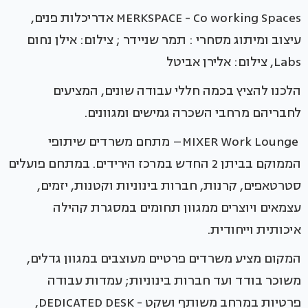
MERKSPACE - Co working Spaces אדריכלות פנים,
עיצוב ומיתוג מסחרי : תמר שניידר ; צילום: אילן נחום
Labs, צילום: אלירן אביטל
הלכנו להציץ בכמה חללי עבודה שונים, המציעים
לחבריהם מרחבי השכרה גמישים ומגוונים.
MIXER Work Lounge– מתחם משרדים שיתופי
הממוקם בביתן 2 החדש במרכז הירידים. במתחם פועלים
סטרטאפים, קרנות, חברות בינוניות וקטנות, יזמים,
עצמאים ויוצרים ממגוון תחומים במסגרת קהילה
איכותית וייחודית.
המקום מציע משרדים פרטיים מעוצבים במגוון גדלים,
משוכר בודד ועד חברות בינוניות; עמדות עבודה
פרטיות במרחב משותף ושקט - DEDICATED DESK,