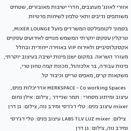
אזורי לאונג' מעוצבים, חדרי ישיבות מאובזרים, שטחים
משותפים נדיבים ותאי טלפון לשיחות פרטיות.
בסמוך לקומפלקס המשרדים פועל MIXER LOUNGE,
טרקלין עסקים יוקרתי המשמש מנויים לאירועים עסקיים
אקסקלוסיביים ולאירוח VIP באווירה ייחודית ובחלל
מעורר השראה. במקום ישנן פינות ישיבה בעיצוב יוקרתי,
פינות עבודה, בר אלכוהול, מכונת קפה טחון טרי,
משקאות קרים, מאפים טריים וכיבוד קל.
MERKSPACE - Co working Spaces אדריכלות פנים,
עיצוב ומיתוג מסחרי : תמר שניידר ; צילום: אילן נחום
mixer עיצוב פנים: טלי דג׳רסי ומירב נוה, צילום: גן דרן
צילום: LABS TLV LUZ mixer עיצוב פנים: טלי דג׳רסי
ומירב נוה, צילום: גן דרן