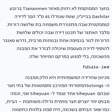
בחצר הממוקמת לא רחוק מאזור Tiananmen ברובע
Dashilar בבייג'ין, שטח שגודלו 45 מ"ר הפך לדירה
קומפקטית שבה מתגוררת משפחה בת שלושה דורות.
מלבד האתגר של תכנון דירה שבה יכולים שלושת
הדורות לגור בכפיפה אחת ובנוחות מרבית, נדרש טאובר
להוסיף לדירה מעטפת שיכולה לבודד את המבנה
מהשכונה, בלי לפגוע במרקם המיוחד שלה.
#fids434- 2#
מכיוון שהדירה המשפחתית היא חלק ממבנה
ה- Sutongsהמסורתי המורכב מסמטאות של בתי חצר
שבהם Siheyuan אחד נצמד ל- Siheyuan שני, וכמה
מבנים יחד יוצרים חצר פנימית גדולה משותפת – הבית,
כמו שאר הבתים בשכונה, היה ספוג בלחות כתוצאה