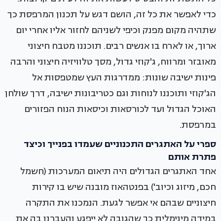
כדי לאפשר את כל זה, הושם דגש על תכנון המרפסת כך
שתהיה מקום מפנק וכיפי לשניהם לחזור אליו אחרי יום
ארוך, או לארח בו אנשים רבים. תוכננו מטבח חיצוני
מאובזר ומרווח, ג'קוזי גדול, מסך טלוויזיה חיצוני והרבה
פינות ישיבה שונות: ממדרגות העץ שמטפסות אל
הג'קוזי ותוכננו לנוחות וגם כטריבונות ישיבה, דרך שולחן
האוכל הגדול ועד לכורסאות וכיסאות הנוח הפזורים
במרפסת.
ספרי על האתגרים התכנוניים שעמדו בפנייך וכיצד
פתרת אותם
אחד האתגרים הגדולים היה תיאום המערכות (חשמל
חכם, מיזוג וכיוב') בפנטהאוז מובנה שיש בו קירות
חיצוניים שבהם אי אפשר לגעת. הנמכנו את התקרה
במידה מינימלית כך שהגובה לא ייפגע והעברנו בה את