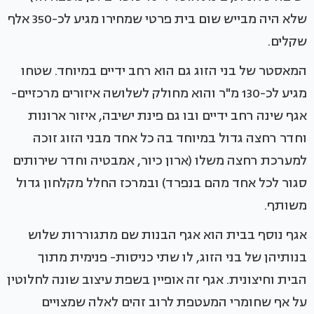
שלא היה מבייש שום בית פרטי שמחירו מגיע לכ-350 אלף
שקלים.
המאסטר של בני הזוג גם הוא רחב ידיים במיוחד. שטחו
מגיע לכ-130 מ"ר והוא מחולק לשלושה איזורים מרכזיים-
אגף שינה רחב ידיים ובו גם פינת ישיבה, איזור ארונות
וחדר רחצה גדול במיוחד בה כל אחד מבני הזוג זוכה
למערכת רחצה משלו (ארון כיור, אמבטיה וחדר שירותים
סגור לכל אחד מהם בנפרד) ובמרכז החלל מקלחון גדול
משותף.
אגף נוסף בבית הוא אגף הבנות שם מתגוררות שלוש
בנותיהן של בני הזוג, לו שתי כניסות- פנימית מתוך
הבית וחיצונית. אגף זה אופיין בשפת עיצוב שונה לחלוטין
על אף שחומרי המעטפת לרוב זהים לאלה שמצויים