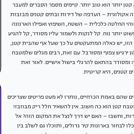
קטן יותר הוא טוב יותר. קיימים מספר הסברים למעבר
ירה אקולוגית – העדפה של דירות ובתים קטנים מבזבזת
והי החלטה כלכלית – השטח, השיפוץ ואפילו הארנונה
פשוט יותר נוח. קל לנקות ולשמור עליו מסודר, קל להגיע
הזו, יש כאלה המתעקשים על כך שעל אף שהבית קטן,
ירגיש צפוף ומסורבל. עם זאת, רבים מגלים שלמטבח
ה ומסודר בהתאם להרגלי בישול אישיים. לאור זאת
ם קטנים, היא קריטית.
 שהם באמת הכרחיים, נותרו לא מעט פריטים שצריכים
בח קטן הוא כה חשוב. אין להשאיר חלל ריק מבוזבז!
רות, וחשבו – האם יש דרך לנצל את המקום הזה? אל
ו לבחור בארונות קיר גדולים, ותוכלו גם לשלב בין