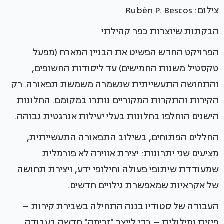
צילום: Rubén P. Bescos
הבקתות שיוצרות כפר קהילתי
הפרויקט החדש הפשיט את הבניין המארח (מפעל
טקסטיל משנות החמישים) עד ליסודות החשופים,
והתחושה התעשייתית שנשמרה משמשת תפאורה. רק
הקירות והתקרות המקוריים נותרו במקומם. החלונות
הישנים הוחלפו בחלונות בעלי יעילות אנרגטית גבוהה.
החללים הפתוחים, בשילוב התפאורה התעשייתית,
מציעים שני יתרונות: יצירת אווירה לא פורמלית
שמעודדת שיתופי פעולה וחילופי ידע, ויצירת תחושה
של אקראיות שמאפשרת גילויים חדשים.
העבודה של סטודיו בננה התחילה בשבירת קירות –
פיזית ומילולית – כדי לייצר "זרימה" חדשה בעבודה,