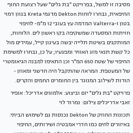
מסיבה זו למשל, בפרויקט "בת גלים" שעל רצועת החוף
החיפאית, נבחרו לוחות Dekton מדגמי Kreta בגוון דמוי
בטון ו-Valterra המדמה עץ בעובי 12 מ"מ- לחיפוי
חזיתות המסעדה שמשקיפה בקו ראשון לים. הלוחות,
המותקנים בשיטת תלייה יבשה בעיגון קייל, עמידים מול
כל קשת תנאי מזג האוויר ומפגעיו; על כן, נבחרו למשימת
החיפוי של שטח 650 המ"ר וכן התאימו למבנה הגיאומטרי
של המעטפת. המראה שהתקבל היה חדשני ומאוזן -
הודות לשילוב המנוגד בין החומרים החמים והקרים.
פרויקט "בת גלים" יזם וביצוע: אלמוגים אדריכל: אופיר
זאבי אדריכלים צילום: נמרוד לוי
תכונות החוזק של Dekton נכנסות גם לשימוש הביתי.
באיזורים לחים כמו חדרי אמבטיה ושירותים, החיפוי