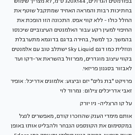
בפורמטים הגדולים, 320X144 ס"מ, לא מצריך שימוש
בחתיכות רבות והמראה האחיד שמתקבל שוטף את
החלל כולו - ללא קווי אפס. התכונה הזו הופכת את
החיפוי למעין רקע עבור האלמנטים העיצוביים שיכנסו
בהמשך. כך למשל, בחירה בדגם בדוגמא מתערבלת
ונוזלית כמו דגם Sky Liquid ישתלב טוב עם אלמנטים
בקווי עיצוב מוגדרים, מפרזול בהשראת אר-דקו ועד
לאבזור בסגנון פריזאי.
פרויקט "בת גלים" יזם וביצוע: אלמוגים אדריכל: אופיר
זאבי אדריכלים צילום: נמרוד לוי
על קו הרצליה- ניו יורק
אותם מימדי הענק שהוזכרו קודם, מאפשרים לנצל
במקסימום את הקונספט הנבחר ולהבליט אותו באופן