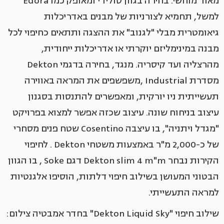
מאוד מוחשי. בחירה בגוון סולידי ומאופק כמו Edora
למשל, תחמיא לצורניות של מבנים באדריכלות
גיאומטרית מבלי "לגנוב" את ההצגה ותתאים כחיפוי לכל
מבנה במינימליזם יוקרתי או אדריכלות ייחודית,
מהרצליה ועד קיסריה. מנגד, בחירה בדגמי Dekton
מסדרת Industrial ,משפשפים את המראה באווירה
תעשייתית ניו יורקית, ומאפשרים להתנסות בסגנון
עיצוב בניחוח שונה. עיצוב שכזה אפשר למצוא בפרויקט
"מגדל ויתניה", בו עיצבה Cosentino שטח פנים מסחרי
של כ-2,000 מ"ר באמצעות משטחי Dekton . לחיפוי
הקירות נבחר Dekton slim 4 m"m דגם Soke , בו הגוון
הבטוני המעושן בשילוב חיפוי דלתות, הוסיפו אלגנטיות
למראה התעשייתי.
שילוב חיפוי "Dekton Liquid Sky" בחדר אמבטיה צילום: