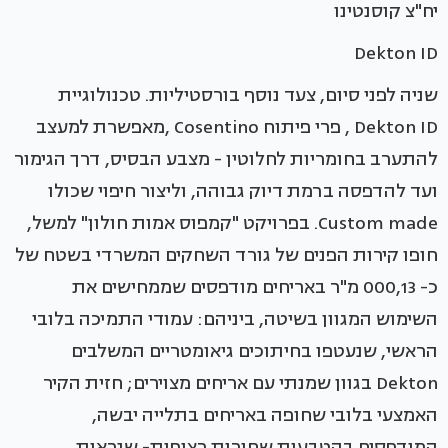
יח"צ קוסנטינו
Dekton ID
שניה לפני סיום, צעד נוסף בורסטיליות. טכנולוגיית
Dekton ID , פרי פיתוח Cosentino ,מאפשרת למעצב
להתערב בחומריות לחלוטין - מצבע הבסיס, דרך הגימור
ועד להדפסה ברמת דיוק גבוהה, וליצור חיפוי שכולו
Custom made. בפרויקט "קמפוס אמות חולון" למשל,
חופו קירות הפנים של גורד השחקים המשרדי בשטח של
כ- 000,13 מ"ר באריחים מודפסים שממחישים את
השימוש המגוון בשיטה, ביניהם: עמודי התמיכה בלובי
הראשי, שנעטפו בחיתוכים גיאומטריים המשלבים
Dekton בגוון שמנתי עם אריחים מצוירים; חזית הקיר
האמצעי בלובי שחופה באריחים בתלייה יבשה,
המודפסים בהטבעות שחורות רצופות- שנראות