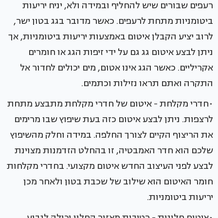
רעפים שבורים שיש להחליף ובמידה ולא, יניח יריעות
ביטומניות מתחת לרעפים. כאשר מדובר בגג בטון ישר,
לרוב יציע הקבלן איטום באמצעות יריעות ביטומניות, אך
ניתן לבצע איטום גג גם על ידי זיפות הגג או חומרים
אקריליים. כאשר הגג אינו אטום, מים יכולים לחדור אל
התקרה ואתם תראו נזילות וכתמים.
•חדרי מקלחת - איטום של חדרי מקלחת מתבצע מתחת
לרצפות. ניתן לבצע איטום כזה בעת שיפוץ שבו מרימים
את הריצוף הקיים לצורך החלפה. במידה וחלק מהשיפוץ
שלכם הוא חדר האמבטיה, זו בהחלט הזדמנות מצוינת
לבצע לפני העיצוב החדש איטום מקצועי. בחדרי מקלחות
חומר האיטום הוא שילוב של שכבת בטון ולאחר מכן
יריעות ביטומניות.
•איטום חלונות - רטיבות מאזור החלון יכולה לנבוע