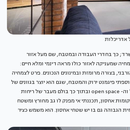
ל אדריכלות
משרד; כך בחדרי העבודה ובמטבח, שם מעל אזור
ה שמעניקה לאזור כולו מראה דינמי ומלא חיים:
בני, בצורה מרומזת ובמינונים הנכונים. פרט לצמחיה
ספתי פיגמנט ירוק והמטבח, שגם הוא יוצר בגוונים של
ירוק. רהיט המטבח משמש כחציצה בין אזור האוכל וה- open space ובתוך כך בולם מעבר של ריחות
קומות אחסון, תכננתי אי מפנק לו גב מחורץ ומשטח
זית הגבוהה גם בו יש שטחי אחסון. הוא משמש כציר