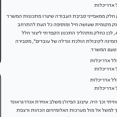
ל אדריכלות
 רק חלק ממאפייני סביבת העבודה שיצרו מתכננות המשרד
הזנק מקומית שעושה חיל ומוסיפה כל העת להתרחב
ולגדול: "תוך שנה מספר העובדים בחברה גדל פי 4, לכן כחלק מתהליך התכנון הקפדתי ליצור חלל
זמינה לקיבולת הולכת וגדלה של עובדים", מסבירה
מטעם המשרד.
ל אדריכלות
ל אדריכלות
י וכך היה. עיצוב הפיוז'ן משלב אווירת אנדרגראונד
כך למשל אל מול מערכות האלומיניום הכהות ורצפת