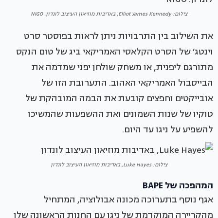
צילום: Elliot James Kennedy, באדיבות מוזיאון העיצוב לונדון. NIGO
את השילוב בין התרבויות ניתן לראות בפוסטר סרט
וינטג׳ של הסרט הקלאסי האמריקאי ביג של טום הנקס
מתורגם ליפנית, או משחק שולחן יפני שמדמה את
הבייסבול האמריקאי האהוב. התערובת הזו של
אובייקטים וחפצים קובעת את הבמה המובהקת של
טוקיו של שנות השמונים ואת ההשפעות שהמשיכו
להשפיע על ניגו עד היום.
צילום: Luke Hayes, באדיבות מוזיאון העיצוב לונדון
המהפכה של BAPE
אגף נוסף בתערוכה מכונה אבולוציה, המתחיל
מהקריירה המוקדמת של ניגו עם החנות הראשונה שלו