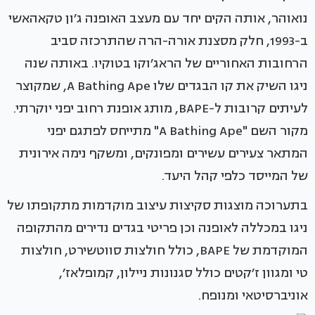
נואוהר, אותה הקים יחד עם מעצב האופנה ג׳ון טקאהאשי
ב-1993, חלק מסצנת אורה-הרה שהתרכזה סביב
הרחובות האחוריים של הראג׳וקו בטוקיו. באותה שנה
ניגו השיק את קו הבגדים שלו A Bathing Ape, שמקוצר
לעיתים קרובות ל-BAPE, מותג אופנת רחוב יפני יוקרתי.
מקור השם "A Bathing Ape" מתייחס לפתגם יפני
המתאר צעירים עשירים ומפונקים, ומשקף נימה אירונית
של המייסד כלפי קהל היעד.
בתערוכה מוצגות סקיצות עיצוב מוקדמות מתקופתו של
ניגו במכללה לאופנה וכן פריטי בגדים נדירים מהתקופה
המוקדמת של BAPE, כולל חולצות סווטשירט, חולצות
טי ומגוון ז׳קטים כולל סגנונות ניילון, קמופלאז׳,
אוניברסיטאי ומנופח.