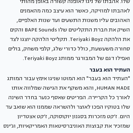
שלו. אהבתו של ניגו לאופנה קשורה באופן מהותי
לאהבתו למוזיקה, כאשר הוא עיצב כמה מהאמנים
האהובים עליו משנות התשעים ועד שנות האלפיים,
השיק את חברת התקליטים שלו BAPE Sounds והקים
את הלהקה Teriyaki Boyz. תקליטי הלהקה יוצגו לצד
סחורה משעשעת, כולל כדורי שלג, קלפי משחק, בולים
ואפילו דגם של המבורגר ממותג Teriyaki Boyz.
העתיד הוא בעבר
"העתיד הוא בעבר" הוא המוטו שניגו אימץ עבור המותג
HUMAN MADE, והוא משקף את הגישה שמלווה אותו
לאורך כל הקריירה. הפריטים שאסף כנער בחדר השינה
שלו בטוקיו הפכו לאוצר ולהשראה שממנו הוא שואב עד
היום. ז׳קט מזכרות בסגנון יוקוסוקה, ז׳קט אצטדיון
שמזכיר את קבוצות האוניברסיטאות האמריקאיות, וג׳ינס