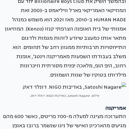
ובהמשך השיק את Billionaire Boys Club יחד עם
המוזיקאי האמריקאי פארל וויליאמס ב-2003 ואת
HUMAN MADE ב-2010. מאז 2021 הוא משמש כמנהל
אמנותי של בית האופנה הצרפתי קנזו (Kenzo). המוזיאון
מתאר אותו כמעצב שיודע לזהות מגמות ולדגום
התייחסויות תרבותיות ממגוון רחב של תחומים. הוא
משלב בעבודתו השפעות מאמריקנה וינטג׳, אופנת
רחוב, היפ הופ, מלאכה יפנית מסורתית וזיכרונות
מילדותו בטוקיו של שנות השמונים.
צילום: Satoshi Nagare, באדיבות NIGO. דונלד דאק
אמריקנה
התערוכה מציגה למעלה מ-700 פריטים, כאשר 600 מהם
מגיעים מהארכיון האישי של ניגו שנשמר ברובו באופן