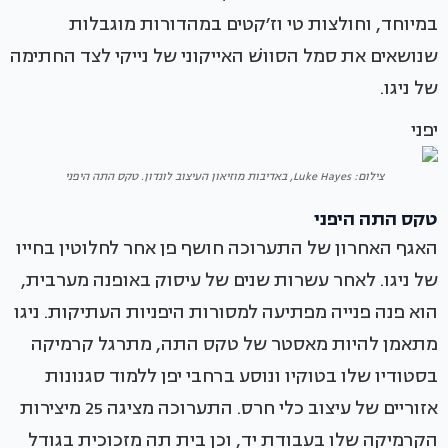
במיוחד, וחולצות טי וז׳קטים במהדורות מוגבלות
שנושאים את סמל הסוושׁ האייקוני של נייקי לצד החתימה
של ניגו.
יפני
צילום: Luke Hayes, באדיבות מוזיאון העיצוב לונדון. טקס התה היפני
טקס התה היפני
האגף האחרון של התערוכה חושף פן אחר לחלוטין בחייו
של ניגו. לאחר עשרות שנים של עיסוק באופנה מערבית,
הוא פנה פנייה מפתיעה למסורות היפניות העתיקות. ניגו
מתאמן להיות מאסטר של טקס התה, מתרגל קרמיקה
בסטודיו שלו בטוקיו ונוסע ברחבי יפן ללמוד סגנונות
אזוריים של עיצוב כלי חרס. התערוכה מציגה 25 מיצירות
הקרמיקה שלו בעבודת יד, וכן בית תה מזכוכית בגודל