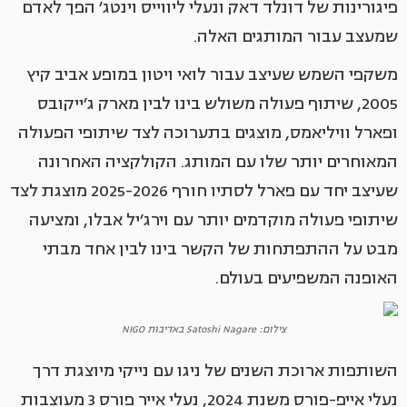
פיגורינות של דונלד דאק ונעלי ליווייס וינטג׳ הפך לאדם
שמעצב עבור המותגים האלה.
משקפי השמש שעיצב עבור לואי ויטון במופע אביב קיץ
2005, שיתוף פעולה משולש בינו לבין מארק ג׳ייקובס
ופארל וויליאמס, מוצגים בתערוכה לצד שיתופי הפעולה
המאוחרים יותר שלו עם המותג. הקולקציה האחרונה
שעיצב יחד עם פארל לסתיו חורף 2025-2026 מוצגת לצד
שיתופי פעולה מוקדמים יותר עם וירג׳יל אבלו, ומציעה
מבט על ההתפתחות של הקשר בינו לבין אחד מבתי
האופנה המשפיעים בעולם.
צילום: Satoshi Nagare באדיבות NIGO
השותפות ארוכת השנים של ניגו עם נייקי מיוצגת דרך
נעלי אייפ-פורס משנת 2024, נעלי אייר פורס 3 מעוצבות