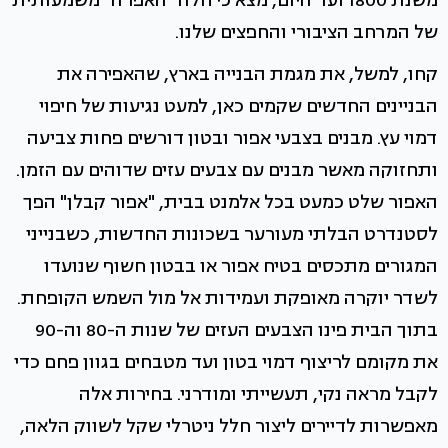
משנת 1800 ועד היום, מצא כי חלה "האפרה" משמעותית
של המרחב הציבורי והחפצים שלנו.
קחו, למשל, את מגמת הבנייה בארץ, שהאפירה את
הבניינים החדשים שקמים כאן, למעט נגיעות של חיפוי
דמוי עץ. מבנים בצבעי אפור ובטון דורשים פחות צביעה
ותחזוקה מאשר מבנים עם צבעים עזים שדוהים עם הזמן.
האפור שלט כמעט בכל אלמנט בבית, "אפור קבלן" הפך
לסטנדרט הבלתי מעורער בשכונות החדשות, כשבנייני
המגורים מתכסים בטיח אפור או בבטון חשוף שנועדו
לשדר יוקרה מאופקת ועמידות אל מול השמש הקופחת.
בתוך הבית פינו הצבעים העזים של שנות ה-80 וה-90
את מקומם לריצוף דמוי בטון ועד מטבחים בגוון פחם כדי
לקבל מראה נקי, תעשייתי ומודרני. בחירות אלה
מאפשרות לדיירים ליצור חלל ניטרלי שקל לשווק הלאה,