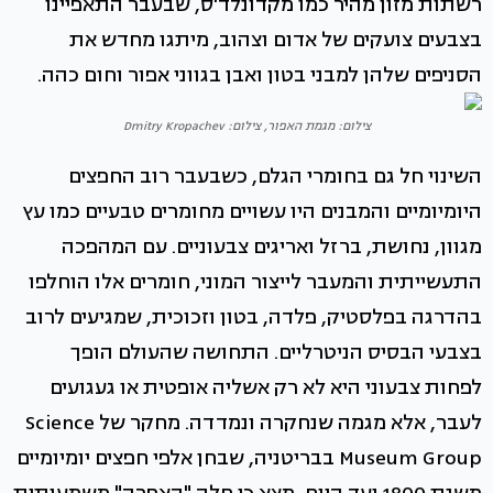
רשתות מזון מהיר כמו מקדונלד'ס, שבעבר התאפיינו
בצבעים צועקים של אדום וצהוב, מיתגו מחדש את
הסניפים שלהן למבני בטון ואבן בגווני אפור וחום כהה.
צילום: מגמת האפור, צילום: Dmitry Kropachev
השינוי חל גם בחומרי הגלם, כשבעבר רוב החפצים
היומיומיים והמבנים היו עשויים מחומרים טבעיים כמו עץ
מגוון, נחושת, ברזל ואריגים צבעוניים. עם המהפכה
התעשייתית והמעבר לייצור המוני, חומרים אלו הוחלפו
בהדרגה בפלסטיק, פלדה, בטון וזכוכית, שמגיעים לרוב
בצבעי הבסיס הניטרליים. התחושה שהעולם הופך
לפחות צבעוני היא לא רק אשליה אופטית או געגועים
לעבר, אלא מגמה שנחקרה ונמדדה. מחקר של Science
Museum Group בבריטניה, שבחן אלפי חפצים יומיומיים