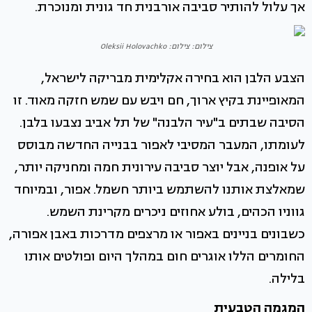
אך עלול להותיר סביבה אורבנית חד גונית ומנוכרת.
צילום: צילום: Oleksii Holovachko
הצבע הלבן הוא בחירה אקלימית מבריקה לישראל,
המאופיינת בקיץ ארוך, חם ויבש עם שמש חזקה מאוד. זו
הסיבה שבתים ב"עיר הלבנה" של תל אביב נצבעו בלבן.
לעומתו, המעבר המסיבי לאפור בבנייה החדשה מבוסס
על אופנה, אבל יוצר סביבה עירונית חמה ומחניקה יותר,
שמאלצת אותנו להשתמש ביותר חשמל. אפור, ובמיוחד
גווניו הכהים, בולע אחוזים ניכרים מקרינת השמש.
כשבונים בניינים באפור או מרצפים מדרכות באבן אפורה,
החומרים הללו אוגרים חום במהלך היום ופולטים אותו
בלילה.
המגמה הטבעית